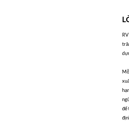
L
RVS
tră
dựn
Mỗi
xuấ
hạn
ngũ
để 
địn