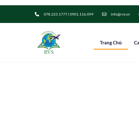
078.223.1777 | 0901.116.099
info@rvs.vn
Trang Chủ
C