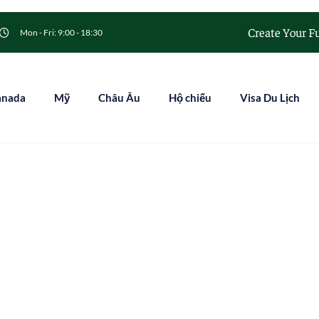
Create Your F
Mon - Fri: 9:00 - 18:30
anada
Mỹ
Châu Âu
Hộ chiếu
Visa Du Lịch