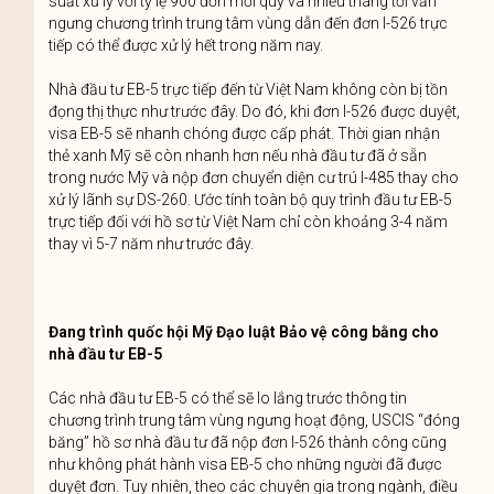
suất xử lý với tỷ lệ 900 đơn mỗi quý và nhiều tháng tới vẫn
ngưng chương trình trung tâm vùng dẫn đến đơn I-526 trực
tiếp có thể được xử lý hết trong năm nay.
Nhà đầu tư EB-5 trực tiếp đến từ Việt Nam không còn bị tồn
đọng thị thực như trước đây. Do đó, khi đơn I-526 được duyệt,
visa EB-5 sẽ nhanh chóng được cấp phát. Thời gian nhận
thẻ xanh Mỹ sẽ còn nhanh hơn nếu nhà đầu tư đã ở sẵn
trong nước Mỹ và nộp đơn chuyển diện cư trú I-485 thay cho
xử lý lãnh sự DS-260. Ước tính toàn bộ quy trình đầu tư EB-5
trực tiếp đối với hồ sơ từ Việt Nam chỉ còn khoảng 3-4 năm
thay vì 5-7 năm như trước đây.
Đang trình quốc hội Mỹ Đạo luật Bảo vệ công bằng cho
nhà đầu tư EB-5
Các nhà đầu tư EB-5 có thể sẽ lo lắng trước thông tin
chương trình trung tâm vùng ngưng hoạt động, USCIS “đóng
băng” hồ sơ nhà đầu tư đã nộp đơn I-526 thành công cũng
như không phát hành visa EB-5 cho những người đã được
duyệt đơn. Tuy nhiên, theo các chuyên gia trong ngành, điều