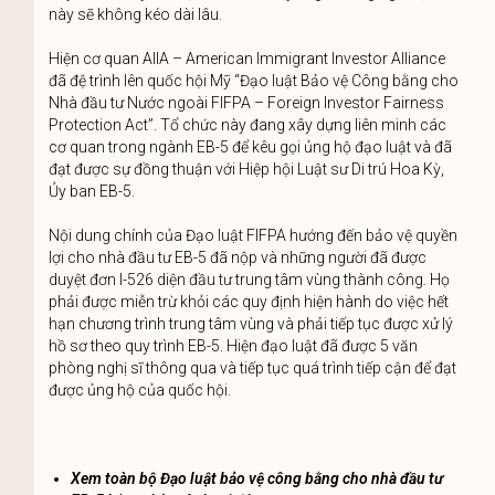
này sẽ không kéo dài lâu.
Hiện cơ quan AIIA – American Immigrant Investor Alliance
đã đệ trình lên quốc hội Mỹ “Đạo luật Bảo vệ Công bằng cho
Nhà đầu tư Nước ngoài FIFPA – Foreign Investor Fairness
Protection Act”. Tổ chức này đang xây dựng liên minh các
cơ quan trong ngành EB-5 để kêu gọi ủng hộ đạo luật và đã
đạt được sự đồng thuận với Hiệp hội Luật sư Di trú Hoa Kỳ,
Ủy ban EB-5.
Nội dung chính của Đạo luật FIFPA hướng đến bảo vệ quyền
lợi cho nhà đầu tư EB-5 đã nộp và những người đã được
duyệt đơn I-526 diện đầu tư trung tâm vùng thành công. Họ
phải được miễn trừ khỏi các quy định hiện hành do việc hết
hạn chương trình trung tâm vùng và phải tiếp tục được xử lý
hồ sơ theo quy trình EB-5. Hiện đạo luật đã được 5 văn
phòng nghị sĩ thông qua và tiếp tục quá trình tiếp cận để đạt
được ủng hộ của quốc hội.
Xem toàn bộ Đạo luật bảo vệ công bằng cho nhà đầu tư