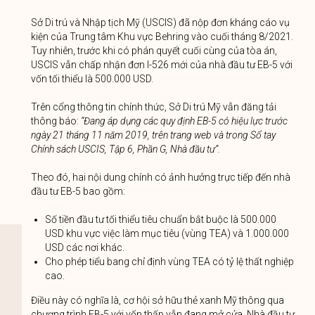
Sở Di trú và Nhập tịch Mỹ (USCIS) đã nộp đơn kháng cáo vụ
kiện của Trung tâm Khu vực Behring vào cuối tháng 8/2021.
Tuy nhiên, trước khi có phán quyết cuối cùng của tòa án,
USCIS vẫn chấp nhận đơn I-526 mới của nhà đầu tư EB-5 với
vốn tối thiểu là 500.000 USD.
Trên cổng thông tin chính thức, Sở Di trú Mỹ vẫn đăng tải
thông báo:
“Đang áp dụng các quy định EB-5 có hiệu lực trước
ngày 21 tháng 11 năm 2019, trên trang web và trong Sổ tay
Chính sách USCIS, Tập 6, Phần G, Nhà đầu tư”.
Theo đó, hai nội dung chính có ảnh hưởng trực tiếp đến nhà
đầu tư EB-5 bao gồm:
Số tiền đầu tư tối thiểu tiêu chuẩn bắt buộc là 500.000
USD khu vực việc làm mục tiêu (vùng TEA) và 1.000.000
USD các nơi khác.
Cho phép tiểu bang chỉ định vùng TEA có tỷ lệ thất nghiệp
cao.
Điều này có nghĩa là, cơ hội sở hữu thẻ xanh Mỹ thông qua
chương trình EB-5 với vốn thấp vẫn đang mở cửa. Nhà đầu tư