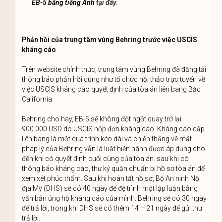
EB-5 bằng tiếng Anh
tại đây.
Phản hồi của trung tâm vùng Behring trước việc USCIS
kháng cáo
Trên website chính thức, trung tâm vùng Behring đã đăng tải
thông báo phản hồi cũng như tổ chức hội thảo trực tuyến về
việc USCIS kháng cáo quyết định của tòa án liên bang Bắc
California.
Behring cho hay, EB-5 sẽ không đột ngột quay trở lại
900.000 USD do USCIS nộp đơn kháng cáo. Kháng cáo cấp
liên bang là một quá trình kéo dài và chiến thắng về mặt
pháp lý của Behring vẫn là luật hiện hành được áp dụng cho
đến khi có quyết định cuối cùng của tòa án. sau khi có
thông báo kháng cáo, thư ký quận chuẩn bị hồ sơ tòa án để
xem xét phúc thẩm. Sau khi hoàn tất hồ sơ, Bộ An ninh Nội
địa Mỹ (DHS) sẽ có 40 ngày để đệ trình một lập luận bằng
văn bản ủng hộ kháng cáo của mình. Behring sẽ có 30 ngày
để trả lời, trong khi DHS sẽ có thêm 14 – 21 ngày để gửi thư
trả lời.