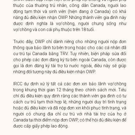
thuộc của thường trú nhân, công dân Canada, người lao
động tạm thời và sinh viên (hiện đang ở Canada) có khả
năng đủ điều kiện nhận OWP. Những thành viên gia đình này
được định nghĩa là vợ/chồng, người chung sống như
vợ/chồng và con cái phụ thuộc trên 18 tuổi.
Trước đây, OWP chỉ dành riêng cho những người nộp đơn
thông qua bảo lãnh từ bên trong hoặc cho các cá nhân đã
cư trú tại Canada bằng TRV. Tuy nhiên, biện pháp sửa đổi
cho phép các đơn đăng ký từ bên ngoài Canada, còn được
gọi là đơn đăng ký tài trợ từ nước ngoài, điều này sẽ giúp
những đối tượng này đủ điều kiện nhận OWP.
IRCC dự định xử lý tất cả các đơn xin bảo lãnh vợ/chồng
trong khung thời gian 12 tháng theo chính sách mới. Tiêu
chí đủ điều kiện quy định rằng các thành viên gia đình có tư
cách cư trú tạm thời hợp lệ, những người duy trì tình trạng
hoặc đủ điều kiện và đã nộp đơn xin khôi phục tình trạng, và
người có chung địa chỉ cư trú với nhà tài trợ của họ ở
Canada tại thời điểm nộp đơn OWP, có thể hội đủ điều kiện để
được cấp giấy phép lao động.