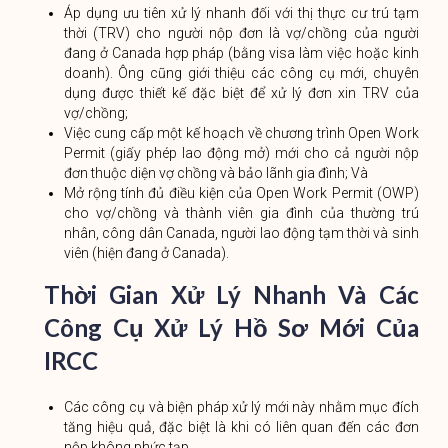
Áp dụng ưu tiên xử lý nhanh đối với thị thực cư trú tạm
thời (TRV) cho người nộp đơn là vợ/chồng của người
đang ở Canada hợp pháp (bằng visa làm việc hoặc kinh
doanh). Ông cũng giới thiệu các công cụ mới, chuyên
dụng được thiết kế đặc biệt để xử lý đơn xin TRV của
vợ/chồng;
Việc cung cấp một kế hoạch về chương trình Open Work
Permit (giấy phép lao động mở) mới cho cả người nộp
đơn thuộc diện vợ chồng và bảo lãnh gia đình; Và
Mở rộng tính đủ điều kiện của Open Work Permit (OWP)
cho vợ/chồng và thành viên gia đình của thường trú
nhân, công dân Canada, người lao động tạm thời và sinh
viên (hiện đang ở Canada).
Thời Gian Xử Lý Nhanh Và Các
Công Cụ Xử Lý Hồ Sơ Mới Của
IRCC
Các công cụ và biện pháp xử lý mới này nhằm mục đích
tăng hiệu quả, đặc biệt là khi có liên quan đến các đơn
nộp không phức tạp.