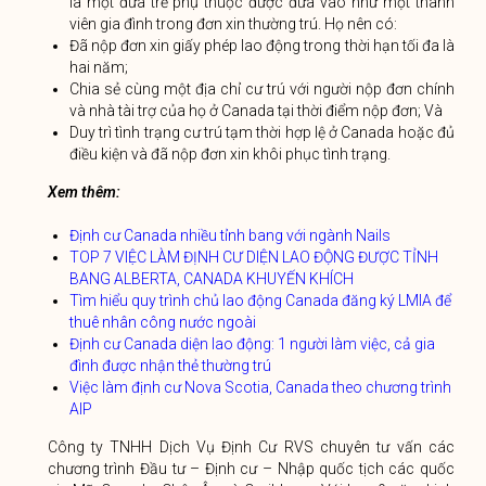
là một đứa trẻ phụ thuộc được đưa vào như một thành
viên gia đình trong đơn xin thường trú. Họ nên có:
Đã nộp đơn xin giấy phép lao động trong thời hạn tối đa là
hai năm;
Chia sẻ cùng một địa chỉ cư trú với người nộp đơn chính
và nhà tài trợ của họ ở Canada tại thời điểm nộp đơn; Và
Duy trì tình trạng cư trú tạm thời hợp lệ ở Canada hoặc đủ
điều kiện và đã nộp đơn xin khôi phục tình trạng.
Xem thêm:
Định cư Canada nhiều tỉnh bang với ngành Nails
TOP 7 VIỆC LÀM ĐỊNH CƯ DIỆN LAO ĐỘNG ĐƯỢC TỈNH
BANG ALBERTA, CANADA KHUYẾN KHÍCH
Tìm hiểu quy trình chủ lao động Canada đăng ký LMIA để
thuê nhân công nước ngoài
Định cư Canada diện lao động: 1 người làm việc, cả gia
đình được nhận thẻ thường trú
Việc làm định cư Nova Scotia, Canada theo chương trình
AIP
Công ty TNHH Dịch Vụ Định Cư RVS chuyên tư vấn các
chương trình Đầu tư – Định cư – Nhập quốc tịch các quốc