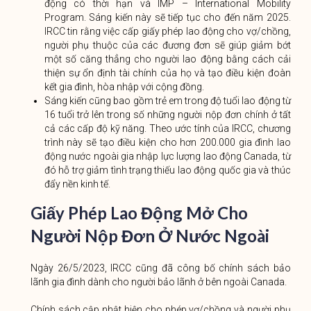
động có thời hạn và IMP – International Mobility
Program. Sáng kiến ​​này sẽ tiếp tục cho đến năm 2025.
IRCC tin rằng việc cấp giấy phép lao động cho vợ/chồng,
người phụ thuộc của các đương đơn sẽ giúp giảm bớt
một số căng thẳng cho người lao động bằng cách cải
thiện sự ổn định tài chính của họ và tạo điều kiện đoàn
kết gia đình, hòa nhập với cộng đồng.
Sáng kiến ​​​​cũng bao gồm trẻ em trong độ tuổi lao động từ
16 tuổi trở lên trong số những người nộp đơn chính ở tất
cả các cấp độ kỹ năng. Theo ước tính của IRCC, chương
trình này sẽ tạo điều kiện cho hơn 200.000 gia đình lao
động nước ngoài gia nhập lực lượng lao động Canada, từ
đó hỗ trợ giảm tình trạng thiếu lao động quốc gia và thúc
đẩy nền kinh tế.
Giấy Phép Lao Động Mở Cho
Người Nộp Đơn Ở Nước Ngoài
Ngày 26/5/2023, IRCC cũng đã công bố chính sách bảo
lãnh gia đình dành cho người bảo lãnh ở bên ngoài Canada.
Chính sách cập nhật hiện cho phép vợ/chồng và người phụ