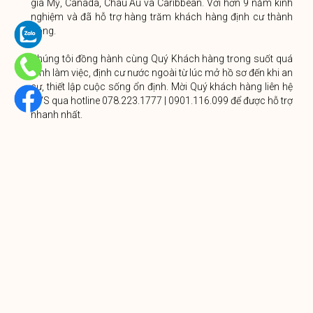
gia Mỹ, Canada, Châu Âu và Caribbean. Với hơn 9 năm kinh
nghiệm và đã hỗ trợ hàng trăm khách hàng định cư thành
công.
Chúng tôi đồng hành cùng Quý Khách hàng trong suốt quá
trình làm việc, định cư nước ngoài từ lúc mở hồ sơ đến khi an
cư, thiết lập cuộc sống ổn định. Mời Quý khách hàng liên hệ
RVS qua hotline 078.223.1777 | 0901.116.099 để được hỗ trợ
nhanh nhất.
CÔNG TY TNHH DỊCH VỤ ĐỊNH CƯ RVS
Tầng 1, 83 Tân Vĩnh, P.6, Q.4, TP.HCM
Hotline: 078.223.1777 | 0901.116.099
Website:
https://rvs.vn
Email: tram.le@rvs.vn
PREVIOUS
NEXT