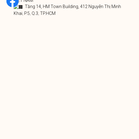
VIỆT NAM
: Tầng 14, HM Town Building, 412 Nguyễn Thị Minh
Khai, P.5, Q.3, TP.HCM
: 9 Hùng Vương, P. Lộc Thọ, Nha Trang, Khánh Hòa
: 078.223.1777 | 0901.116.099
CANADA
1339 Kingsway, Vancouver, British Columbia, V5V 3E3
: 778.883.8902
: info@rvs.vn
PREVIOUS
NEXT
Facebook
Twitter
LinkedIn
Bài viết liên quan