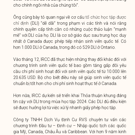
cho chính ngôi nhà của chúng tôi”.
Ông cũng bày tỏ quan ngại về cơ cấu
tổ chức học tập được
chỉ định
(DLI) “dễ dãi” trong phạm vi các tỉnh và nói rằng
chính quyền cấp tỉnh cần có những cuộc thảo luận “mạnh
mẽ” với DLI của họ. DLI là cơ sở giáo dục sau trung học duy
nhất ở Canada được phép tiếp nhận sinh viên quốc tế. Có
hơn 1.000 DLI ở Canada, trong đó có 529 DLI ở Ontario.
Vào tháng 12, IRCC đã thực hiện những thay đổi khác đối với
chương trình sinh viên quốc tế bao gồm tăng gấp đôi yêu
cầu chi phí sinh hoạt đối với sinh viên quốc tế từ 10.000 lên
20.635 USD. Bộ cho biết điều này sẽ giúp sinh viên quốc tế
chuẩn bị tốt hơn cho chi phí sinh hoạt thực tế ở Canada.
Hơn nữa, IRCC dự kiến ​​sẽ triển khai Thỏa thuận khung đáng
tin cậy với DLI trong mùa học tập 2024. Các DLI đủ điều kiện
sẽ được hưởng lợi từ việc xử lý nhanh giấy phép học tập.
Công ty TNHH Dịch Vụ Định Cư RVS chuyên tư vấn các
chương trình Đầu tư – Định cư – Nhập quốc tịch các quốc
gia Mỹ, Canada, Châu Âu và Caribbean. Với hơn 9 năm kinh