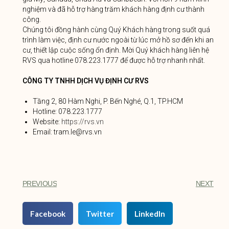
nghiệm và đã hỗ trợ hàng trăm khách hàng định cư thành
công.
Chúng tôi đồng hành cùng Quý Khách hàng trong suốt quá
trình làm việc, định cư nước ngoài từ lúc mở hồ sơ đến khi an
cư, thiết lập cuộc sống ổn định. Mời Quý khách hàng liên hệ
RVS qua hotline 078.223.1777 để được hỗ trợ nhanh nhất.
CÔNG TY TNHH DỊCH VỤ ĐỊNH CƯ RVS
Tầng 2, 80 Hàm Nghi, P. Bến Nghé, Q.1, TP.HCM
Hotline: 078.223.1777
Website:
https://rvs.vn
Email: tram.le@rvs.vn
PREVIOUS
NEXT
Facebook
Twitter
LinkedIn