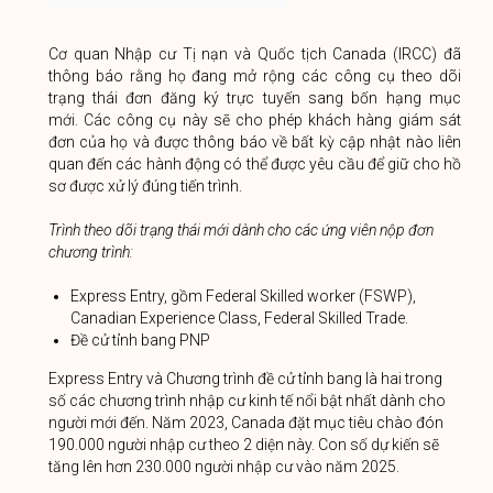
Cơ quan Nhập cư Tị nạn và Quốc tịch Canada (IRCC) đã
thông báo rằng họ đang mở rộng các công cụ theo dõi
trạng thái đơn đăng ký trực tuyến sang bốn hạng mục
mới. Các công cụ này sẽ cho phép khách hàng giám sát
đơn của họ và được thông báo về bất kỳ cập nhật nào liên
quan đến các hành động có thể được yêu cầu để giữ cho hồ
sơ được xử lý đúng tiến trình.
Trình theo dõi trạng thái mới dành cho các ứng viên nộp đơn
chương trình:
Express Entry, gồm Federal Skilled worker (FSWP),
Canadian Experience Class, Federal Skilled Trade.
Đề cử tỉnh bang PNP
Express Entry và Chương trình đề cử tỉnh bang là hai trong
số các chương trình nhập cư kinh tế nổi bật nhất dành cho
người mới đến. Năm 2023, Canada đặt mục tiêu chào đón
190.000 người nhập cư theo 2 diện này. Con số dự kiến ​​sẽ
tăng lên hơn 230.000 người nhập cư vào năm 2025.