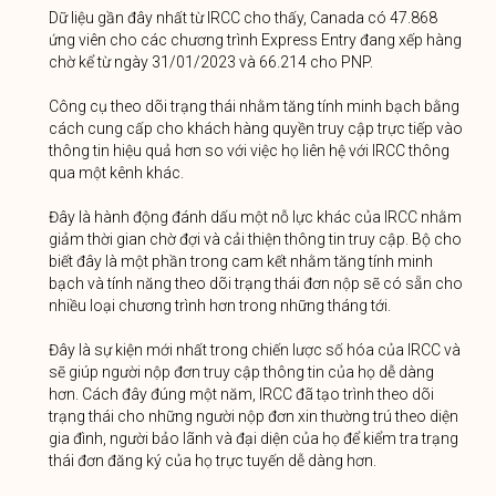
Dữ liệu gần đây nhất từ ​​IRCC cho thấy, Canada có 47.868
ứng viên cho các chương trình Express Entry đang xếp hàng
chờ kể từ ngày 31/01/2023 và 66.214 cho PNP.
Công cụ theo dõi trạng thái nhằm tăng tính minh bạch bằng
cách cung cấp cho khách hàng quyền truy cập trực tiếp vào
thông tin hiệu quả hơn so với việc họ liên hệ với IRCC thông
qua một kênh khác.
Đây là hành động đánh dấu một nỗ lực khác của IRCC nhằm
giảm thời gian chờ đợi và cải thiện thông tin truy cập. Bộ cho
biết đây là một phần trong cam kết nhằm tăng tính minh
bạch và tính năng theo dõi trạng thái đơn nộp sẽ có sẵn cho
nhiều loại chương trình hơn trong những tháng tới.
Đây là sự kiện mới nhất trong chiến lược số hóa của IRCC và
sẽ giúp người nộp đơn truy cập thông tin của họ dễ dàng
hơn. Cách đây đúng một năm, IRCC đã tạo trình theo dõi
trạng thái cho những người nộp đơn xin thường trú theo diện
gia đình, người bảo lãnh và đại diện của họ để kiểm tra trạng
thái đơn đăng ký của họ trực tuyến dễ dàng hơn.