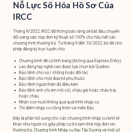
Nỗ Lực Số Hóa Hồ Sơ Của
IRCC
Tháng 9/2022, IRCC đã thông báo rằng sẽ bắt đầu chuyển
đổi sang việc nộp đơn kỹ thuật số 100% cho hầu hết các
chương trình thường trú. Từ tháng 9 đến 10/2022, bộ đã cho
phép đăng ký trực tuyến cho:
Chương trình đề cử tỉnh bang (không qua Express Entry).
Lao động tay nghề cao được lựa chọn bởi Quebec.
Bảo lãnh cho vợ / chồng hoặc đối tác.
Bảo lãnh cho một đứa trẻ phụ thuộc.
Bảo lãnh người thân đủ điều kiện.
Bảo lãnh anh chị em mồ côi, cháu gái hoặc cháu trai,
hoặc cháu.
Nhận con nuôi thông qua quá trình nhập cư.
Thí điểm nhập cư nông thôn và miền Bắc.
Đây là phần bổ sung cho các chương trình nhập cư kinh tế
khác như người có giấy phép cư trú tạm thời nộp đơn xin
thường trú, Chương trình Nhập cư Đại Tây Dương và một số