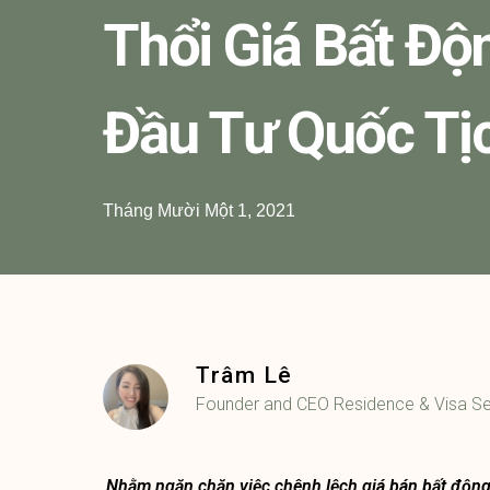
Thổi Giá Bất Độ
Đầu Tư Quốc Tị
Tháng Mười Một 1, 2021
Trâm Lê
Founder and CEO Residence & Visa Se
Nhằm ngăn chặn việc chênh lệch giá bán bất động