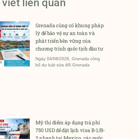
 viết liên quan
Grenada củng cố khung pháp
lý để bảo vệ sự an toàn và
phát triển bền vững của
chương trình quốc tịch đầu tư
Ngày 04/08/2026, Grenada công
bố dự luật sửa đổi Grenada
Mỹ thí điểm áp dụng trả phí
750 USD để đặt lịch visa B-1/B-
2 nhanh tại Mexico, các quốc