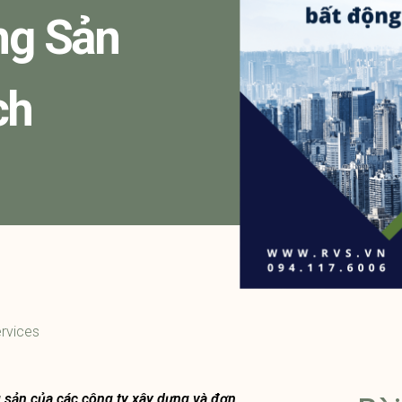
ng Sản
ch
rvices
 sản của các công ty xây dựng và đơn