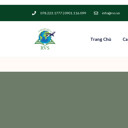
078.223.1777 | 0901.116.099
info@rvs.vn
Trang Chủ
Ca