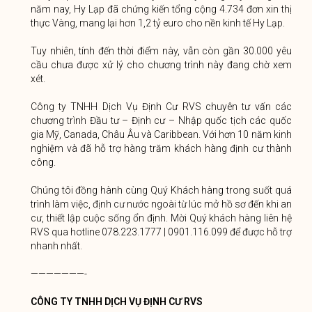
năm nay, Hy Lạp đã chứng kiến ​​tổng cộng 4.734 đơn xin thị
thực Vàng, mang lại hơn 1,2 tỷ euro cho nền kinh tế Hy Lạp.
Tuy nhiên, tính đến thời điểm này, vẫn còn gần 30.000 yêu
cầu chưa được xử lý cho chương trình này đang chờ xem
xét.
Công ty TNHH Dịch Vụ Định Cư RVS chuyên tư vấn các
chương trình Đầu tư – Định cư – Nhập quốc tịch các quốc
gia Mỹ, Canada, Châu Âu và Caribbean. Với hơn 10 năm kinh
nghiệm và đã hỗ trợ hàng trăm khách hàng định cư thành
công.
Chúng tôi đồng hành cùng Quý Khách hàng trong suốt quá
trình làm việc, định cư nước ngoài từ lúc mở hồ sơ đến khi an
cư, thiết lập cuộc sống ổn định. Mời Quý khách hàng liên hệ
RVS qua hotline 078.223.1777 | 0901.116.099 để được hỗ trợ
nhanh nhất.
———————-
CÔNG TY TNHH DỊCH VỤ ĐỊNH CƯ RVS