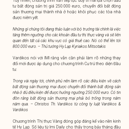
Tuy nhiên, chương trình vẫn tiếp tục duy trì hai lựa chọn đầu
tư bất động sản trị giá 250.000 euro, chuyển đổi bất động
sản thương mại thành nhà ở hoặc khôi phục các tòa nhà
được niêm yết.
Những gì chúng tôi đang thảo luận với bộ trưởng tài chính là việc
tăng thêm ngưỡng cho các khoản đầu tư thị thực vàng và sẽ liên
quan đến tất cả các khu vực có giá thuê cao. Nó có thể lên tới
800.000 euro. –
Thủ tướng Hy Lạp Kyriakos Mitsotakis
Vardikos nói với IMI rằng vẫn cần phải làm rõ những thay
đổi mới được áp dụng cho chương trình Cư trú theo diện Đầu
tư.
Trong vài ngày tới, chính phủ nên làm rõ các điều kiện về cách
bất động sản thương mại được chuyển đổi thành bất động sản
nhà ở đủ điều kiện để được hưởng ngưỡng 250.000 euro. Có tin
đồn rằng bất động sản thương mại phải bỏ trống trong năm
năm qua. –
Christos Th. Vardikos từ công ty luật Vardikos &
Vardikos
Chương trình Thị thực Vàng đóng góp đáng kể vào nền kinh
tế Hy Lạp. Số liệu từ Imi Daily cho thấy trong bảy tháng đầu