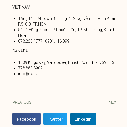
VIỆT NAM
Tầng 14, HM Town Building, 412 Nguyễn Thị Minh Khai,
P.5, Q.3, TP.HCM
51 Lê Hồng Phong, P. Phước Tân, TP. Nha Trang, Khánh
Hòa
078.223.1777 | 0901.116.099
CANADA
1339 Kingsway, Vancouver, British Columbia, V5V 3E3
778.883.8902
info@rvs.vn
PREVIOUS
NEXT
Facebook
Twitter
LinkedIn