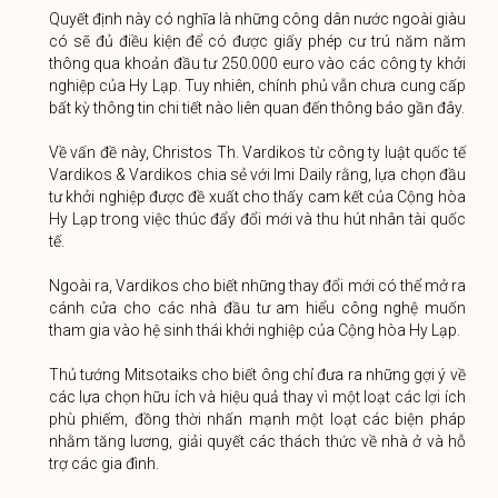
Quyết định này có nghĩa là những công dân nước ngoài giàu
có sẽ đủ điều kiện để có được giấy phép cư trú năm năm
thông qua khoản đầu tư 250.000 euro vào các công ty khởi
nghiệp của Hy Lạp. Tuy nhiên, chính phủ vẫn chưa cung cấp
bất kỳ thông tin chi tiết nào liên quan đến thông báo gần đây.
Về vấn đề này, Christos Th. Vardikos từ công ty luật quốc tế
Vardikos & Vardikos chia sẻ với Imi Daily rằng, lựa chọn đầu
tư khởi nghiệp được đề xuất cho thấy cam kết của Cộng hòa
Hy Lạp trong việc thúc đẩy đổi mới và thu hút nhân tài quốc
tế.
Ngoài ra, Vardikos cho biết những thay đổi mới có thể mở ra
cánh cửa cho các nhà đầu tư am hiểu công nghệ muốn
tham gia vào hệ sinh thái khởi nghiệp của Cộng hòa Hy Lạp.
Thủ tướng Mitsotaiks cho biết ông chỉ đưa ra những gợi ý về
các lựa chọn hữu ích và hiệu quả thay vì một loạt các lợi ích
phù phiếm, đồng thời nhấn mạnh một loạt các biện pháp
nhằm tăng lương, giải quyết các thách thức về nhà ở và hỗ
trợ các gia đình.