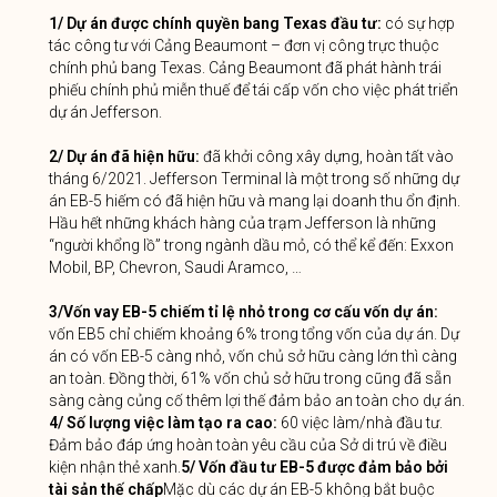
1/ Dự án được chính quyền bang Texas đầu tư:
có sự hợp
tác công tư với Cảng Beaumont – đơn vị công trực thuộc
chính phủ bang Texas. Cảng Beaumont đã phát hành trái
phiếu chính phủ miễn thuế để tái cấp vốn cho việc phát triển
dự án Jefferson.
2/ Dự án đã hiện hữu:
đã khởi công xây dựng, hoàn tất vào
tháng 6/2021. Jefferson Terminal là một trong số những dự
án EB-5 hiếm có đã hiện hữu và mang lại doanh thu ổn định.
Hầu hết những khách hàng của trạm Jefferson là những
“người khổng lồ” trong ngành dầu mỏ, có thể kể đến: Exxon
Mobil, BP, Chevron, Saudi Aramco, …
3/Vốn vay EB-5 chiếm tỉ lệ nhỏ trong cơ cấu vốn dự án:
vốn EB5 chỉ chiếm khoảng 6% trong tổng vốn của dự án. Dự
án có vốn EB-5 càng nhỏ, vốn chủ sở hữu càng lớn thì càng
an toàn. Đồng thời, 61% vốn chủ sở hữu trong cũng đã sẵn
sàng càng củng cố thêm lợi thế đảm bảo an toàn cho dự án.
4/ Số lượng việc làm tạo ra cao:
60 việc làm/nhà đầu tư.
Đảm bảo đáp ứng hoàn toàn yêu cầu của Sở di trú về điều
kiện nhận thẻ xanh.
5/ Vốn đầu tư EB-5 được đảm bảo bởi
tài sản thế chấp
Mặc dù các dự án EB-5 không bắt buộc