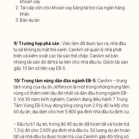
khoản vay
Tái cấp vốn cho khoản vay bằng tài trợ của ngân hàng
khác
Bán dự án
9/ Trường hợp phá sản :
Việc làm đã được tạo ra, nhà đầu
tư sẽ không bị mất thẻ xanh. CanAm sẽ quản lý nhà phát
triển và kiểm soát các tài sản thế chấp. CanAm sẽ bán
những tài sản đó để trả lại tiền cho nhà đầu tư. Giá trị tài sản
gấp 10 lần số tiền vay EB-5.
10/ Trung tâm vùng dẫn đầu ngành EB-5:
CanAm – trung
tâm vùng của dự án Jefferson là một trong những trung tâm
vùng có thâm niên lâu đời nhất và dẫn đầu trong ngành EB-
5. Với 30 năm kinh nghiệm, CanAm đang điều hành 7 Trung
Tâm Vùng EB-5 huy động tổng cộng hơn 2.9 tỷ đô la Mỹ cho
60 dự án, đại diện cho hơn 5.800 gia đình nhà đầu tư định cư.
− Đầu tư 61 dự án, trong đó 40 dự án đã hoàn tất và hoàn trả
1.3 tỷ đô cho 2.600 gia đình nhà đầu tư. Số lượng dự án hoàn
tất và nhà đầu tư được hoàn trả của CanAm gấp đôi tổng số