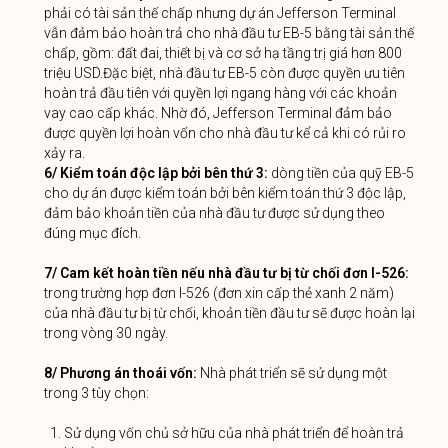
phải có tài sản thế chấp nhưng dự án Jefferson Terminal
vẫn đảm bảo hoàn trả cho nhà đầu tư EB-5 bằng tài sản thế
chấp, gồm: đất đai, thiết bị và cơ sở hạ tầng trị giá hơn 800
triệu USD.Đặc biệt, nhà đầu tư EB-5 còn được quyền ưu tiên
hoàn trả đầu tiên với quyền lợi ngang hàng với các khoản
vay cao cấp khác. Nhờ đó, Jefferson Terminal đảm bảo
được quyền lợi hoàn vốn cho nhà đầu tư kể cả khi có rủi ro
xảy ra.
6/ Kiểm toán độc lập bởi bên thứ 3:
dòng tiền của quỹ EB-5
cho dự án được kiểm toán bởi bên kiểm toán thứ 3 độc lập,
đảm bảo khoản tiền của nhà đầu tư được sử dụng theo
đúng mục đích.
7/ Cam kết hoàn tiền nếu nhà đầu tư bị từ chối đơn I-526:
trong trường hợp đơn I-526 (đơn xin cấp thẻ xanh 2 năm)
của nhà đầu tư bị từ chối, khoản tiền đầu tư sẽ được hoàn lại
trong vòng 30 ngày.
8/ Phương án thoái vốn:
Nhà phát triển sẽ sử dụng một
trong 3 tùy chọn:
Sử dụng vốn chủ sở hữu của nhà phát triển để hoàn trả