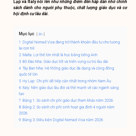
Lạp và Italy
nổi lên như những điểm đến hấp dẫn nhờ chính
sách dành cho người phụ thuộc, chất lượng giáo dục và cơ
hội định cư lâu dài.
Mục lục
ẩn
1
Digital Nomad Visa đang trở thành khoản đầu tư cho tương
lai con trẻ
2
Malta: Lợi thế lớn nhất là học bằng tiếng Anh
3
Bồ Đào Nha: Giáo dục tốt và triển vọng cư trú lâu dài
4
Tây Ban Nha: Hệ thống giáo dục đa dạng và cộng đồng
quốc tế lớn
5
Hy Lạp: Chi phí dễ tiếp cận nhất trong nhóm Nam Âu
6
Italy: Nền giáo dục lâu đời và thế mạnh về các ngành sáng
tạo
7
Bảng 1: So sánh chi phí giáo dục tham khảo năm 2026
8
Bảng 2: So sánh chi phí sinh hoạt gia đình 4 người năm
2026
9
Bảng 3: Điều kiện Digital Nomad Visa năm 2026