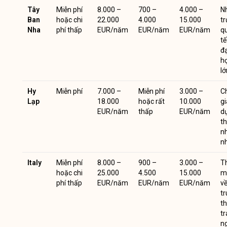
Tây
Miễn phí
8.000 –
700 –
4.000 –
N
Ban
hoặc chi
22.000
4.000
15.000
t
Nha
phí thấp
EUR/năm
EUR/năm
EUR/năm
q
tế
đạ
h
lớ
Hy
Miễn phí
7.000 –
Miễn phí
3.000 –
Ch
Lạp
18.000
hoặc rất
10.000
g
EUR/năm
thấp
EUR/năm
d
t
n
n
Italy
Miễn phí
8.000 –
900 –
3.000 –
T
hoặc chi
25.000
4.500
15.000
m
phí thấp
EUR/năm
EUR/năm
EUR/năm
về
tr
th
tr
n