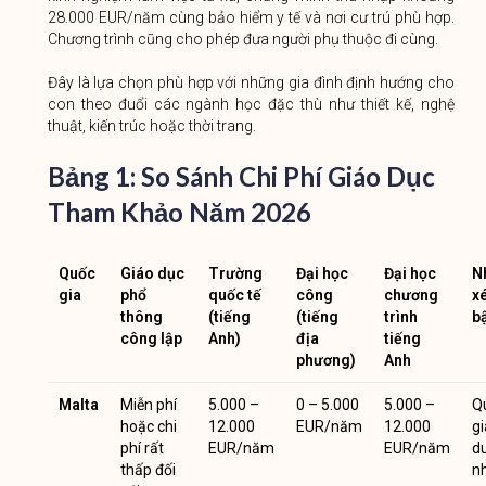
28.000 EUR/năm cùng bảo hiểm y tế và nơi cư trú phù hợp.
Chương trình cũng cho phép đưa người phụ thuộc đi cùng.
Đây là lựa chọn phù hợp với những gia đình định hướng cho
con theo đuổi các ngành học đặc thù như thiết kế, nghệ
thuật, kiến trúc hoặc thời trang.
Bảng 1: So Sánh Chi Phí Giáo Dục
Tham Khảo Năm 2026
Quốc
Giáo dục
Trường
Đại học
Đại học
N
gia
phổ
quốc tế
công
chương
xé
thông
(tiếng
(tiếng
trình
b
công lập
Anh)
địa
tiếng
phương)
Anh
Malta
Miễn phí
5.000 –
0 – 5.000
5.000 –
Q
hoặc chi
12.000
EUR/năm
12.000
gi
phí rất
EUR/năm
EUR/năm
d
thấp đối
n