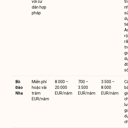
với cư
t
dân hợp
n
pháp
s
d
ti
A
r
rã
t
g
d
đờ
s
Bồ
Miễn phí
8.000 –
700 –
3.500 –
C
Đào
hoặc vài
20.000
3.500
8.000
b
Nha
trăm
EUR/năm
EUR/năm
EUR/năm
g
EUR/năm
c
l
g
d
ch