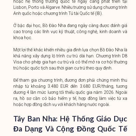
hoặc hệ thống trường quốc tế ngày càng phát triển tại
Lisbon, Porto và Algarve. Nhiều trường sử dụng chương trình
Anh quốc hoặc chương trình Tú tài Quốc tế (IB).
Ở bậc đại học, Bồ Đào Nha đang ngày càng được đánh giá
cao trong các lĩnh vực kỹ thuật, công nghệ, kinh doanh và
khoa học.
Một lợi thế khác khiến nhiều gia đình lựa chọn Bồ Đào Nha là
khả năng xây dựng lộ trình cư trú dài hạn. Chương trình D8
Visa cho phép gia hạn cư trú và có thể mở ra cơ hội thường
trú hoặc quốc tịch sau thời gian cư trú theo quy định.
Để tham gia chương trình, đương đơn phải chứng minh thu
nhập từ khoảng 3.480 EUR đến 3.680 EUR/tháng, tương
đương 4 lần mức lương tối thiểu quốc gia năm 2026. Ngoài
ra, hồ sơ cần có bảo hiểm y tế, hợp đồng làm việc từ xa
hoặc hợp đồng dịch vụ với khách hàng nước ngoài.
Tây Ban Nha: Hệ Thống Giáo Dục
Đa Dạng Và Cộng Đồng Quốc Tế