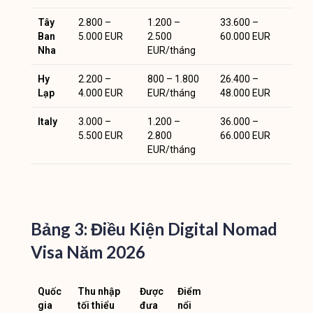
Tây
2.800 –
1.200 –
33.600 –
Ban
5.000 EUR
2.500
60.000 EUR
Nha
EUR/tháng
Hy
2.200 –
800 – 1.800
26.400 –
Lạp
4.000 EUR
EUR/tháng
48.000 EUR
Italy
3.000 –
1.200 –
36.000 –
5.500 EUR
2.800
66.000 EUR
EUR/tháng
Bảng 3: Điều Kiện Digital Nomad
Visa Năm 2026
Quốc
Thu nhập
Được
Điểm
gia
tối thiểu
đưa
nổi