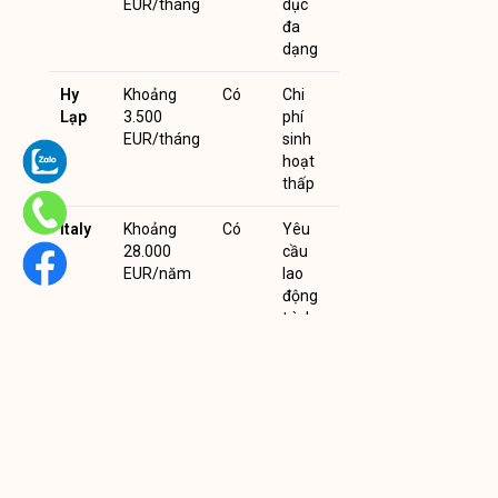
EUR/tháng
dục
đa
dạng
Hy
Khoảng
Có
Chi
Lạp
3.500
phí
EUR/tháng
sinh
hoạt
thấp
Italy
Khoảng
Có
Yêu
28.000
cầu
EUR/năm
lao
động
trình
độ
cao
Italy Digital Nomad Visa: Thêm Lựa Chọn Định Cư Châu Âu