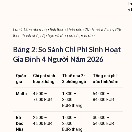
th
y
Lưu ý: Mức phí mang tính tham khảo năm 2026, có thể thay đổi
theo thành phố, cấp học và từng cơ sở giáo dục.
Bảng 2: So Sánh Chi Phí Sinh Hoạt
Gia Đình 4 Người Năm 2026
Quốc
Chi phí sinh
Thuê nhà 2-
Tổng chi phí
gia
hoạt/tháng
3 phòng ngủ
ước tính/năm
Malta
4.500 –
1.800 –
54.000 –
7.000 EUR
3.000
84.000 EUR
EUR/tháng
Bồ
2.500 –
1.000 –
30.000 –
Đào
4.500 EUR
2.000
54.000 EUR
Nha
EUR/tháng