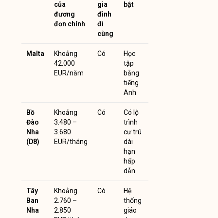
của
gia
bật
đương
đình
đơn chính
đi
cùng
Malta
Khoảng
Có
Học
42.000
tập
EUR/năm
bằng
tiếng
Anh
Bồ
Khoảng
Có
Có lộ
Đào
3.480 –
trình
Nha
3.680
cư trú
(D8)
EUR/tháng
dài
hạn
hấp
dẫn
Tây
Khoảng
Có
Hệ
Ban
2.760 –
thống
Nha
2.850
giáo