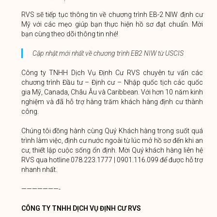
RVS sẽ tiếp tục thông tin về chương trình EB-2 NIW định cư
Mỹ với các mẹo giúp bạn thực hiện hồ sơ đạt chuẩn. Mời
bạn cùng theo dõi thông tin nhé!
Cập nhật mới nhất về chương trình EB2 NIW từ USCIS
Công ty TNHH Dịch Vụ Định Cư RVS chuyên tư vấn các
chương trình Đầu tư – Định cư – Nhập quốc tịch các quốc
gia Mỹ, Canada, Châu Âu và Caribbean. Với hơn 10 năm kinh
nghiệm và đã hỗ trợ hàng trăm khách hàng định cư thành
công.
Chúng tôi đồng hành cùng Quý Khách hàng trong suốt quá
trình làm việc, định cư nước ngoài từ lúc mở hồ sơ đến khi an
cư, thiết lập cuộc sống ổn định. Mời Quý khách hàng liên hệ
RVS qua hotline 078.223.1777 | 0901.116.099 để được hỗ trợ
nhanh nhất.
———————-
CÔNG TY TNHH DỊCH VỤ ĐỊNH CƯ RVS