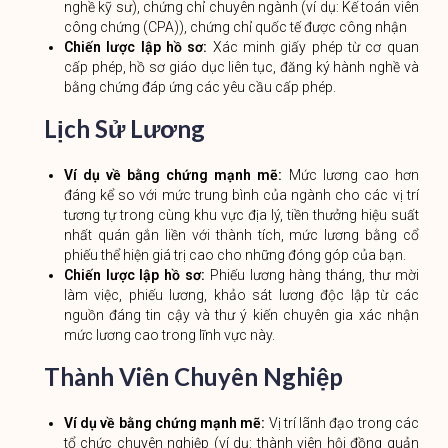
nghề kỹ sư), chứng chỉ chuyên ngành (ví dụ: Kế toán viên
công chứng (CPA)), chứng chỉ quốc tế được công nhận
Chiến lược lập hồ sơ:
Xác minh giấy phép từ cơ quan
cấp phép, hồ sơ giáo dục liên tục, đăng ký hành nghề và
bằng chứng đáp ứng các yêu cầu cấp phép.
Lịch Sử Lương
Ví dụ về bằng chứng mạnh mẽ:
Mức lương cao hơn
đáng kể so với mức trung bình của ngành cho các vị trí
tương tự trong cùng khu vực địa lý, tiền thưởng hiệu suất
nhất quán gắn liền với thành tích, mức lương bằng cổ
phiếu thể hiện giá trị cao cho những đóng góp của bạn.
Chiến lược lập hồ sơ:
Phiếu lương hàng tháng, thư mời
làm việc, phiếu lương, khảo sát lương độc lập từ các
nguồn đáng tin cậy và thư ý kiến ​​chuyên gia xác nhận
mức lương cao trong lĩnh vực này.
Thành Viên Chuyên Nghiệp
Ví dụ về bằng chứng mạnh mẽ:
Vị trí lãnh đạo trong các
tổ chức chuyên nghiệp (ví dụ: thành viên hội đồng quản