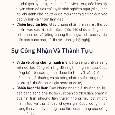
trị, chủ tịch ủy ban), tư cách thành viên trong các hiệp hội
tuyển chọn có tiêu chí tuyển sinh nghiêm ngặt (ví dụ: các
hội chỉ dành cho người được mời), tham gia tích cực vào
các ủy ban và nhóm làm việc.
Chiến lược tài liệu:
Giấy chứng nhận thành viên, thư bổ
nhiệm vào các vị trí lãnh đạo, điều lệ tổ chức chứng minh
tính chọn lọc và bằng chứng tham gia tích cực (ví dụ:
biên bản cuộc họp, bài thuyết trình tại hội nghị).
Sự Công Nhận Và Thành Tựu
Ví dụ về bằng chứng mạnh mẽ:
Bằng sáng chế và sáng
kiến ​​có tác động rõ ràng đến ngành, nghiên cứu được
công bố trên các tạp chí được bình duyệt với tỷ lệ trích
dẫn cao, giải thưởng và sự công nhận uy tín trong ngành
(ví dụ: giải thưởng quốc gia hoặc quốc tế).
Chiến lược tài liệu:
Giấy chứng nhận giải thưởng, tài liệu
cấp bằng sáng chế, hồ sơ xuất bản có trích dẫn, phạm vi
đưa tin trên phương tiện truyền thông nêu bật những
thành tựu và thư từ các chuyên gia được công nhận
trong lĩnh vực này chứng thực tầm quan trọng của công
trình của bạn.