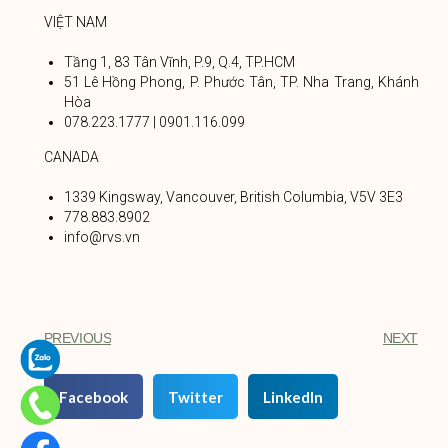
VIỆT NAM
Tầng 1, 83 Tân Vĩnh, P.9, Q.4, TP.HCM
51 Lê Hồng Phong, P. Phước Tân, TP. Nha Trang, Khánh
Hòa
078.223.1777 | 0901.116.099
CANADA
1339 Kingsway, Vancouver, British Columbia, V5V 3E3
778.883.8902
info@rvs.vn
PREVIOUS
NEXT
Facebook
Twitter
LinkedIn