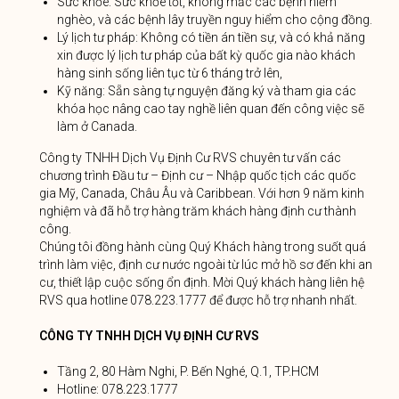
Sức khỏe: Sức khỏe tốt, không mắc các bệnh hiểm
nghèo, và các bệnh lây truyền nguy hiểm cho cộng đồng.
Lý lịch tư pháp: Không có tiền án tiền sự, và có khả năng
xin được lý lịch tư pháp của bất kỳ quốc gia nào khách
hàng sinh sống liên tục từ 6 tháng trở lên,
Kỹ năng: Sẵn sàng tự nguyện đăng ký và tham gia các
khóa học nâng cao tay nghề liên quan đến công việc sẽ
làm ở Canada.
Công ty TNHH Dịch Vụ Định Cư RVS chuyên tư vấn các
chương trình Đầu tư – Định cư – Nhập quốc tịch các quốc
gia Mỹ, Canada, Châu Âu và Caribbean. Với hơn 9 năm kinh
nghiệm và đã hỗ trợ hàng trăm khách hàng định cư thành
công.
Chúng tôi đồng hành cùng Quý Khách hàng trong suốt quá
trình làm việc, định cư nước ngoài từ lúc mở hồ sơ đến khi an
cư, thiết lập cuộc sống ổn định. Mời Quý khách hàng liên hệ
RVS qua hotline 078.223.1777 để được hỗ trợ nhanh nhất.
CÔNG TY TNHH DỊCH VỤ ĐỊNH CƯ RVS
Tầng 2, 80 Hàm Nghi, P. Bến Nghé, Q.1, TP.HCM
Hotline: 078.223.1777