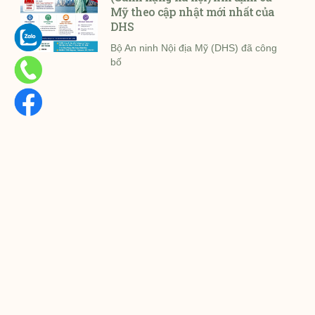
Mỹ theo cập nhật mới nhất của
DHS
Bộ An ninh Nội địa Mỹ (DHS) đã công
bố
1
2
3
4
5