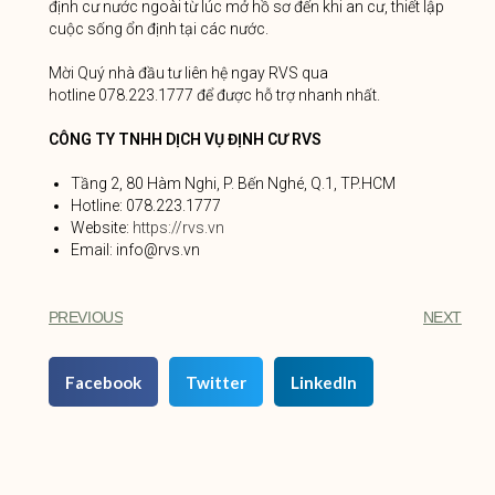
định cư nước ngoài từ lúc mở hồ sơ đến khi an cư, thiết lập
cuộc sống ổn định tại các nước.
Mời Quý nhà đầu tư liên hệ ngay RVS qua
hotline 078.223.1777 để được hỗ trợ nhanh nhất.
CÔNG TY TNHH DỊCH VỤ ĐỊNH CƯ RVS
Tầng 2, 80 Hàm Nghi, P. Bến Nghé, Q.1, TP.HCM
Hotline: 078.223.1777
Website:
https://rvs.vn
Email: info@rvs.vn
PREVIOUS
NEXT
Facebook
Twitter
LinkedIn