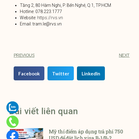
Tầng 2, 80 Hàm Nghi, P. Bến Nghé, Q.1, TP.HCM
Hotline: 078.223.1777
Website:
https://rvs.vn
Email: tram.le@rvs.vn
PREVIOUS
NEXT
Facebook
Twitter
LinkedIn
Bài viết liên quan
Mỹ thí điểm áp dụng trả phí 750
USD để đặt lịch visa B-1/B-2