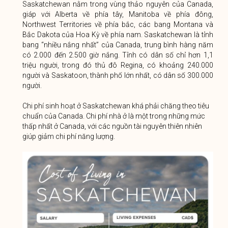
Saskatchewan nằm trong vùng thảo nguyên của Canada,
giáp với Alberta về phía tây, Manitoba về phía đông,
Northwest Territories về phía bắc, các bang Montana và
Bắc Dakota của Hoa Kỳ về phía nam. Saskatchewan là tỉnh
bang “nhiều nắng nhất” của Canada, trung bình hàng năm
có 2.000 đến 2.500 giờ nắng. Tỉnh có dân số chỉ hơn 1,1
triệu người, trong đó thủ đô Regina, có khoảng 240.000
người và Saskatoon, thành phố lớn nhất, có dân số 300.000
người.
Chi phí sinh hoạt ở Saskatchewan khá phải chăng theo tiêu
chuẩn của Canada. Chi phí nhà ở là một trong những mức
thấp nhất ở Canada, với các nguồn tài nguyên thiên nhiên
giúp giảm chi phí năng lượng.