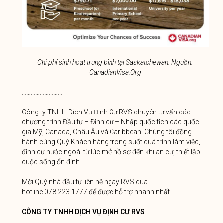
Chi phí sinh hoạt trung bình tại Saskatchewan. Nguồn:
CanadianVisa.Org
………………………
Công ty TNHH Dịch Vụ Định Cư RVS chuyên tư vấn các
chương trình Đầu tư – Định cư – Nhập quốc tịch các quốc
gia Mỹ, Canada, Châu Âu và Caribbean. Chúng tôi đồng
hành cùng Quý Khách hàng trong suốt quá trình làm việc,
định cư nước ngoài từ lúc mở hồ sơ đến khi an cư, thiết lập
cuộc sống ổn định.
Mời Quý nhà đầu tư liên hệ ngay RVS qua
hotline 078.223.1777 để được hỗ trợ nhanh nhất.
CÔNG TY TNHH DỊCH VỤ ĐỊNH CƯ RVS