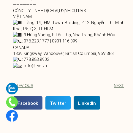
———————-
CÔNG TY TNHH DỊCH VỤ ĐỊNH CƯ RVS
VIỆT NAM
: Tầng 14, HM Town Building, 412 Nguyễn Thị Minh
Khai, P.5, Q.3, TP.HCM
: 9 Hùng Vương, P. Lộc Thọ, Nha Trang, Khánh Hòa
: 078.223.1777 | 0901.116.099
CANADA
1339 Kingsway, Vancouver, British Columbia, V5V 3E3
: 778.883.8902
: info@rvs.vn
PREVIOUS
NEXT
Facebook
Twitter
LinkedIn