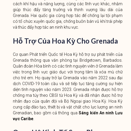
cách khí hậu và năng lượng, cùng các lĩnh vực khác, nhằm
giúp thúc đẩy tăng trưởng và thịnh vượng lâu dài của
Grenada. Hai quốc gia cũng hợp tác để chống lại tội phạm
có tổ chức xuyên quốc gia, chống buôn bán vũ khí trái phép
và thúc đẩy hợp tác an ninh khu vực.
Hỗ Trợ Của Hoa Kỳ Cho Grenada
Cơ quan Phát triển Quốc tế Hoa Kỳ hỗ trợ sự phát triển của
Grenada thông qua văn phòng tại Bridgetown, Barbados.
Quân đoàn Hòa bình có các tình nguyện viên ở Grenada làm
việc trong lĩnh vực giáo dục với trọng tâm là xóa mù chữ
cho trẻ em. Họ quay trở lại Grenada vào năm 2022 sau đại
dịch COVID-19 toàn cầu và sẽ tiếp tục tăng cường sự hiện
diện tình nguyện vào năm 2023. Grenada nhận được hỗ trợ
chống ma túy theo CBSI từ Hoa Kỳ và đã nhận được hỗ trợ
nhân đạo của quân đội và Bộ Ngoại giao Hoa Kỳ. Hoa Kỳ
cung cấp đào tạo, thiết bị và vật chất cho lực lượng an ninh
Grenadian, bao gồm cả thông qua
Sáng kiến ​​An ninh Lưu
vực Caribe
.