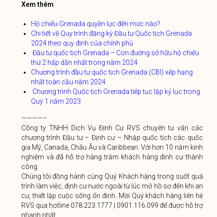
Xem thêm
Hộ chiếu Grenada quyền lực đến mức nào?
Chi tiết về Quy trình đăng ký Đầu tư Quốc tịch Grenada
2024 theo quy định của chính phủ
Đầu tư quốc tịch Grenada – Con đường sở hữu hộ chiếu
thứ 2 hấp dẫn nhất trong năm 2024
Chương trình đầu tư quốc tịch Grenada (CBI) xếp hạng
nhất toàn cầu năm 2024
Chương trình Quốc tịch Grenada tiếp tục lập kỷ lục trong
Quý 1 năm 2023
————–
Công ty TNHH Dịch Vụ Định Cư RVS chuyên tư vấn các
chương trình Đầu tư – Định cư – Nhập quốc tịch các quốc
gia Mỹ, Canada, Châu Âu và Caribbean. Với hơn 10 năm kinh
nghiệm và đã hỗ trợ hàng trăm khách hàng định cư thành
công.
Chúng tôi đồng hành cùng Quý Khách hàng trong suốt quá
trình làm việc, định cư nước ngoài từ lúc mở hồ sơ đến khi an
cư, thiết lập cuộc sống ổn định. Mời Quý khách hàng liên hệ
RVS qua hotline 078.223.1777 | 0901.116.099 để được hỗ trợ
nhanh nhất.