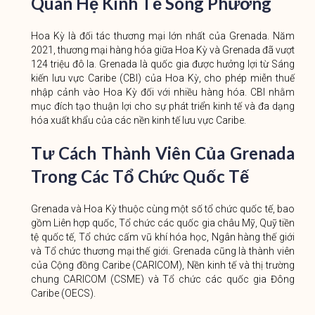
Quan Hệ Kinh Tế Song Phương
Hoa Kỳ là đối tác thương mại lớn nhất của Grenada. Năm
2021, thương mại hàng hóa giữa Hoa Kỳ và Grenada đã vượt
124 triệu đô la. Grenada là quốc gia được hưởng lợi từ Sáng
kiến ​​lưu vực Caribe (CBI) của Hoa Kỳ, cho phép miễn thuế
nhập cảnh vào Hoa Kỳ đối với nhiều hàng hóa. CBI nhằm
mục đích tạo thuận lợi cho sự phát triển kinh tế và đa dạng
hóa xuất khẩu của các nền kinh tế lưu vực Caribe.
Tư Cách Thành Viên Của Grenada
Trong Các Tổ Chức Quốc Tế
Grenada và Hoa Kỳ thuộc cùng một số tổ chức quốc tế, bao
gồm Liên hợp quốc, Tổ chức các quốc gia châu Mỹ, Quỹ tiền
tệ quốc tế, Tổ chức cấm vũ khí hóa học, Ngân hàng thế giới
và Tổ chức thương mại thế giới. Grenada cũng là thành viên
của Cộng đồng Caribe (CARICOM), Nền kinh tế và thị trường
chung CARICOM (CSME) và Tổ chức các quốc gia Đông
Caribe (OECS).