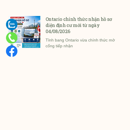
Ontario chính thức nhận hồ sơ
diện định cư mới từ ngày
04/08/2026
Tỉnh bang Ontario vừa chính thức mở
cổng tiếp nhận
Hiểu đúng về Public Charge
(Gánh nặng xã hội) khi định cư
Mỹ theo cập nhật mới nhất của
DHS
Bộ An ninh Nội địa Mỹ (DHS) đã công
bố