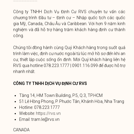
Công ty TNHH Dịch Vụ Định Cư RVS chuyên tư vấn các
chương trình Đầu tư – Định cư – Nhập quốc tịch các quốc
gia Mỹ, Canada, Châu Âu và Caribbean. Với hơn 9 năm kinh
nghiệm và đã hỗ trợ hàng trăm khách hàng định cư thành
công.
Chúng tôi đồng hành cùng Quý Khách hàng trong suốt quá
trình làm việc, định cư nước ngoài từ lúc mở hồ sơ đến khi an
cư, thiết lập cuộc sống ổn định. Mời Quý khách hàng liên hệ
RVS qua hotline 078.223.1777 | 0901.116.099 để được hỗ trợ
nhanh nhất.
CÔNG TY TNHH DỊCH VỤ ĐỊNH CƯ RVS
Tầng 14, HM Town Building, P.5, Q.3, TP.HCM
51 Lê Hồng Phong, P. Phước Tân, Khánh Hòa, Nha Trang
Hotline: 078.223.1777
Website:
https://rvs.vn
Email: tram.le@rvs.vn
CANADA