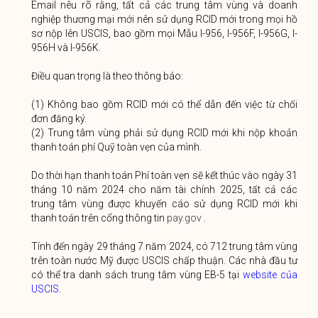
Email nêu rõ rằng, tất cả các trung tâm vùng và doanh
nghiệp thương mại mới nên sử dụng RCID mới trong mọi hồ
sơ nộp lên USCIS, bao gồm mọi Mẫu I-956, I-956F, I-956G, I-
956H và I-956K.
Điều quan trọng là theo thông báo:
(1) Không bao gồm RCID mới có thể dẫn đến việc từ chối
đơn đăng ký.
(2) Trung tâm vùng phải sử dụng RCID mới khi nộp khoản
thanh toán phí Quỹ toàn vẹn của mình.
Do thời hạn thanh toán Phí toàn vẹn sẽ kết thúc vào ngày 31
tháng 10 năm 2024 cho năm tài chính 2025, tất cả các
trung tâm vùng được khuyến cáo sử dụng RCID mới khi
thanh toán trên cổng thông tin
pay.gov
.
Tính đến ngày 29 tháng 7 năm 2024, có 712 trung tâm vùng
trên toàn nước Mỹ được USCIS chấp thuận. Các nhà đầu tư
có thể tra danh sách trung tâm vùng EB-5 tại
website của
USCIS.
………………………