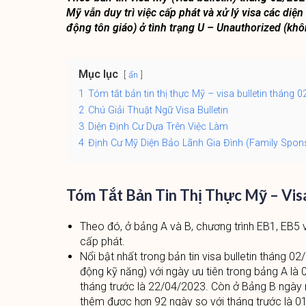
Mỹ vẫn duy trì việc cấp phát và xử lý visa các diện
động tôn giáo) ở tình trạng U – Unauthorized (khô
Mục lục
ẩn
1
Tóm tắt bản tin thị thực Mỹ – visa bulletin tháng 0
2
Chú Giải Thuật Ngữ Visa Bulletin
3
Diện Định Cư Dựa Trên Việc Làm
4
Định Cư Mỹ Diện Bảo Lãnh Gia Đình (Family Spon
Tóm Tắt Bản Tin Thị Thực Mỹ – Vis
Theo đó, ở bảng A và B, chương trình EB1, EB5 vẫ
cấp phát.
Nổi bật nhất trong bản tin visa bulletin tháng 02
động kỹ năng) với ngày ưu tiên trong bảng A là
tháng trước là 22/04/2023. Còn ở Bảng B ngày
thêm được hơn 92 ngày so với tháng trước là 0