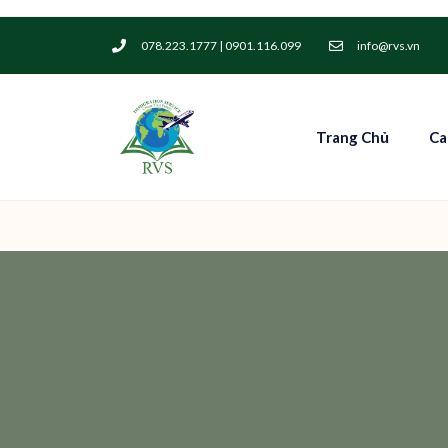
078.223.1777 | 0901.116.099
info@rvs.vn
Trang Chủ
Ca