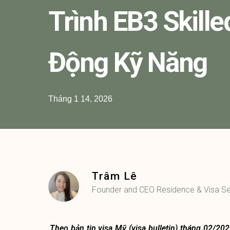
Trình EB3 Skille
Động Kỹ Năng
Tháng 1 14, 2026
Trâm Lê
Founder and CEO Residence & Visa Se
Theo bản tin visa Mỹ (visa bulletin) tháng 02/20