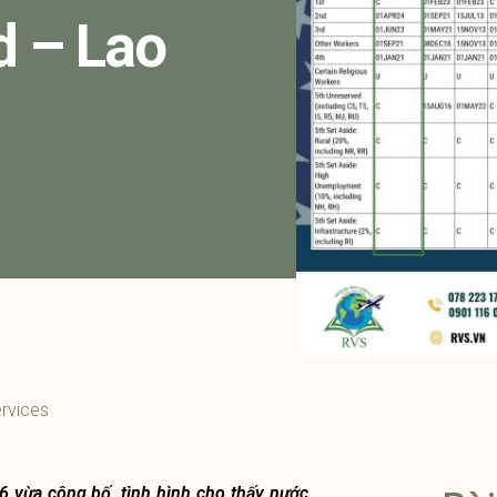
d – Lao
rvices
26 vừa công bố, tình hình cho thấy nước