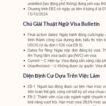
unskilled (lao động phổ thông) đứng yên sau thô
Chương trình EB2 có ngày ưu tiên ở bảng A là 0
15/10/2024.
Chú Giải Thuật Ngữ Visa Bulletin
Final action dates: Ngày hành động cuối/ngày ư
trình thành công của đương đơn, biểu thị trên 
USCIS (ví dụ đơn I-526 của EB-5).
Dates for filing: Ngày nộp đơn đăng ký visa. 
lên Trung tâm visa quốc gia (NVC) xin visa.
Current – C: Hiện tại. Visa đang sẵn sàng cấp ph
Unauthorized – U: Không được ủy quyền. Visa 
Diện Định Cư Dựa Trên Việc Làm
EB-1: Người lao động được ưu tiên: Hạn mức vi
trên toàn thế giới, cộng với bất kỳ số visa chưa
EB-2: Thành viên của các ngành nghề chuyên 
khả năng vượt trội. Hạn mức visa 28,6% mức ưu t