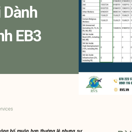
i Dành
nh EB3
rvices
 công bố muộn hơn thường lệ nhưng sự