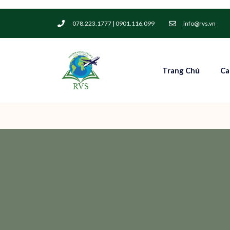
078.223.1777 | 0901.116.099
info@rvs.vn
Trang Chủ
Ca