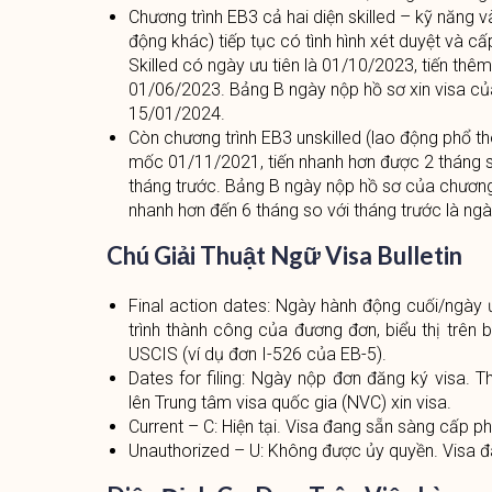
Chương trình EB3 cả hai diện skilled – kỹ năng v
động khác) tiếp tục có tình hình xét duyệt và cấp
Skilled có ngày ưu tiên là 01/10/2023, tiến thêm
01/06/2023. Bảng B ngày nộp hồ sơ xin visa củ
15/01/2024.
Còn chương trình EB3 unskilled (lao động phổ th
mốc 01/11/2021, tiến nhanh hơn được 2 tháng s
tháng trước. Bảng B ngày nộp hồ sơ của chươn
nhanh hơn đến 6 tháng so với tháng trước là ng
Chú Giải Thuật Ngữ Visa Bulletin
Final action dates: Ngày hành động cuối/ngày ư
trình thành công của đương đơn, biểu thị trên 
USCIS (ví dụ đơn I-526 của EB-5).
Dates for filing: Ngày nộp đơn đăng ký visa. 
lên Trung tâm visa quốc gia (NVC) xin visa.
Current – C: Hiện tại. Visa đang sẵn sàng cấp ph
Unauthorized – U: Không được ủy quyền. Visa 