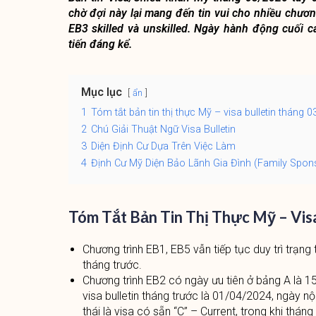
chờ đợi này lại mang đến tin vui cho nhiều chương
EB3 skilled và unskilled. Ngày hành động cuối 
tiến đáng kể.
Mục lục
ẩn
1
Tóm tắt bản tin thị thực Mỹ – visa bulletin tháng 
2
Chú Giải Thuật Ngữ Visa Bulletin
3
Diện Định Cư Dựa Trên Việc Làm
4
Định Cư Mỹ Diện Bảo Lãnh Gia Đình (Family Spon
Tóm Tắt Bản Tin Thị Thực Mỹ – Vis
Chương trình EB1, EB5 vẫn tiếp tục duy trì trạng
tháng trước.
Chương trình EB2 có ngày ưu tiên ở bảng A là 15
visa bulletin tháng trước là 01/04/2024, ngày n
thái là visa có sẵn “C” – Current, trong khi thán