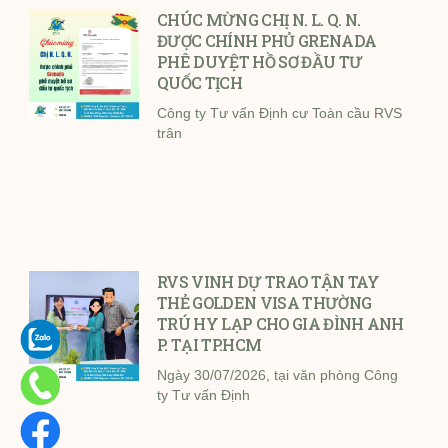
CHÚC MỪNG CHỊ N. L. Q. N.
ĐƯỢC CHÍNH PHỦ GRENADA
PHÊ DUYỆT HỒ SƠ ĐẦU TƯ
QUỐC TỊCH
Công ty Tư vấn Định cư Toàn cầu RVS
trân
RVS VINH DỰ TRAO TẬN TAY
THẺ GOLDEN VISA THƯỜNG
TRÚ HY LẠP CHO GIA ĐÌNH ANH
P. TẠI TP.HCM
Ngày 30/07/2026, tại văn phòng Công
ty Tư vấn Định