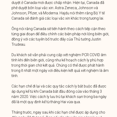
duyệt ở Canada mới được chấp nhận. Hiện tại, Canada đã
phê duyệt bốn loại vắc xin: Astra Zeneca, Johnson và
Johnson, Pfizer, và Moderna. Hajdu nói thêm rằng Bộ Y tế
Canada sẽ đánh giá các loại vắc xin khác trong tương lai.
Ông nói rằng Canada sẽ tiến hành theo cách tiếp cận theo
từng giai đoạn để điều chỉnh các biện pháp nới lỏng biên giới,
đồng ý với các tuyên bố trước đây của Thủ tướng Justin
Trudeau.
Du khách sẽ vẫn phải cung cấp xét nghiệm PCR COVID âm
tính khi đến biên giới, cũng như kế hoạch cách ly phù hợp
trong thời gian chờ kết quả. Chúng có thể được phát hành
trong ít nhất một ngày với điều kiện kết quả xét nghiệm là âm
tính.
Các hạn chế đi lại và các quy tắc cách ly bắt buộc đã được
áp dụng kể từ khi Canada bắt đầu đóng cửa vào tháng 3
năm 2020. Việc cách ly lưu trú tại khách sạn trong ba ngày
đã là một quy định kể từ tháng Hai vừa qua.
Tháng trước, ngay sau khi các hạn chế được áp dụng cho