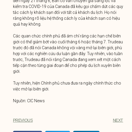
đến ngày 21 tháng 6, Ban cố vấn chuyên gia sàng lọc và
kiểm tra COVID-19 của Canada đã kêu gọi chấm dứt các quy
tắc cách ly khách sạn đối với tất cả khách du lịch. Họ nói
rằng không rõ liệu hệ thống cách ly của khách sạn có hiệu
quả hay không.
Các quan chức chính phủ đã ám chỉ rằng các hạn chế biên
giới có thể giảm bớt vào cuối tháng 6 hoặc tháng 7. Trudeau
trước đó đã nói Canada không vội vàng mở lại biên giới, phù
hợp với các nghiên cứu dư luận gần đây. Tuy nhiên, vào tuần
trước, Trudeau đã nói rằng Canada đang xem xét một cách
tiếp cận theo từng giai đoạn để cho phép du lịch xuyên biên
giới.
Tuy nhiên, hiện Chính phủ chưa đưa ra ngày chính thức cho
việc mở lại biên giới.
Nguồn: CIC News
PREVIOUS
NEXT