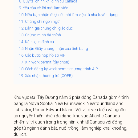
8
Quỹ tài chính khi định cư Canada
9
Yêu cầu về lời mời làm việc
10
Nếu bạn nhận được lời mời làm việc từ nhà tuyển dụng
11
Chứng chỉ ngôn ngữ
12
Đánh giá chứng chỉ giáo dục
13
Chứng minh tài chính
14
Kế hoạch định cư
15
Nhận Giấy chứng nhận của tỉnh bang
16
Các bước nộp hồ sơ AIP
17
Xin work permit (tùy chọn)
18
Cách đăng ký work permit chương trình AIP
19
Xác nhận thường trú (COPR)
Khu vực Đại Tây Dương nằm ở phía đông Canada gồm 4 tỉnh
bang là Nova Scotia, New Brunswick, Newfoundland and
Labrador, Prince Edward Island. Với vị trí ven biển và nguồn
tài nguyên thiên nhiên đa dạng, khu vực Atlantic Canada
chiếm vị trí quan trọng trong nền kinh tế Canada với đóng
góp từ ngành đánh bắt, nuôi trồng, lâm nghiệp khai khoáng,
du lịch.