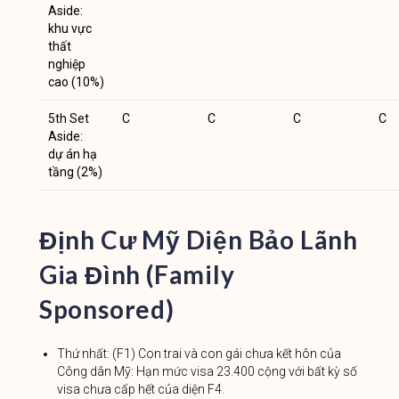
Aside:
khu vực
thất
nghiệp
cao (10%)
5th Set
C
C
C
C
Aside:
dự án hạ
tầng (2%)
Định Cư Mỹ Diện Bảo Lãnh
Gia Đình (Family
Sponsored)
Thứ nhất: (F1) Con trai và con gái chưa kết hôn của
Công dân Mỹ: Hạn mức visa 23.400 cộng với bất kỳ số
visa chưa cấp hết của diện F4.