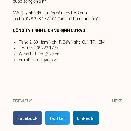
cuộc sống ổn định.
Mời Quý nhà đầu tư liên hệ ngay RVS qua
hotline 078.223.1777 để được hỗ trợ nhanh nhất.
CÔNG TY TNHH DỊCH VỤ ĐỊNH CƯ RVS
Tầng 2, 80 Hàm Nghi, P. Bến Nghé, Q.1, TP.HCM
Hotline: 078.223.1777
Website:
https://rvs.vn
Email:
tram.le@rvs.vn
PREVIOUS
NEXT
Facebook
Twitter
LinkedIn