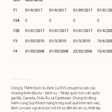
F1
01/9/2017
01/9/2017
01/09/2017
01/01/2
F2A
C
C
C
C
F2B
01/01/2017
01/01/2017
01/01/2017
01/4/20
F3
01/03/2010
01/3/2010
01/3/2010
15/6/20
F4
01/03/2008
01/03/2008
22/02/2006
15/4/20
………………………
Công ty TNHH Dịch Vụ Định Cư RVS chuyên tư vấn các
chương trình Đầu tư – Định cư – Nhập quốc tịch các quốc
gia Mỹ, Canada, Châu Âu và Caribbean. Chúng tôi đồng
hành cùng Quý Khách hàng trong suốt quá trình làm việc,
định cư nước ngoài từ lúc mở hồ sơ đến khi an cư, thiết lập