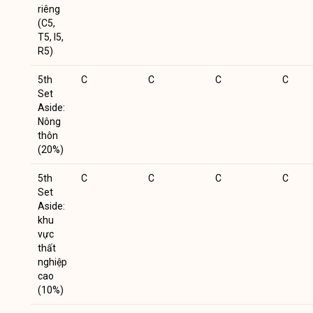
riêng
(C5,
T5, I5,
R5)
5th
C
C
C
C
Set
Aside:
Nông
thôn
(20%)
5th
C
C
C
C
Set
Aside:
khu
vực
thất
nghiệp
cao
(10%)