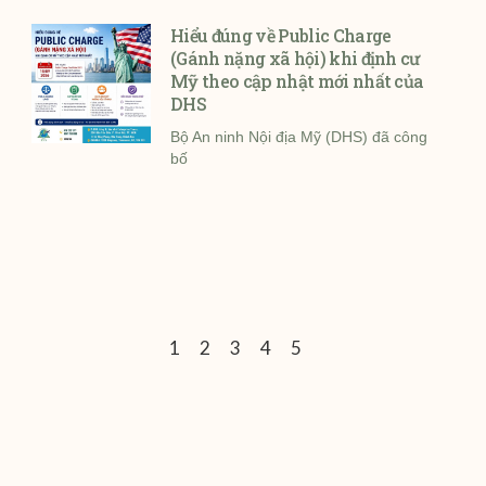
Hiểu đúng về Public Charge
(Gánh nặng xã hội) khi định cư
Mỹ theo cập nhật mới nhất của
DHS
Bộ An ninh Nội địa Mỹ (DHS) đã công
bố
1
2
3
4
5