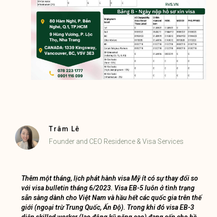
Trâm Lê
Founder and CEO Residence & Visa Services
Thêm một tháng, lịch phát hành visa Mỹ ít có sự thay đổi so
với visa bulletin tháng 6/2023. Visa EB-5 luôn ở tình trạng
sẵn sàng dành cho Việt Nam và hầu hết các quốc gia trên thế
giới (ngoại trừ Trung Quốc, Ấn Độ). Trong khi đó visa EB-3
diện skilled worker (lao động kỹ năng cao) đang cấp cho hồ