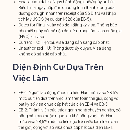
Final action dates: Ngày hành động cuối/ngày ưu tiên.
Biểu thị là ngày nộp đơn chương trình thành công của
đương đơn, ghi nhận trên receipt của Sở Di trú và Nhập
tịch Mỹ USCIS (ví dụ đơn I-526 của EB-5).
Dates for filing: Ngày nộp đơn đăng ký visa. Thông báo
cho biết ngày có thể nộp đơn lên Trung tâm visa quốc gia
(NVC) xin visa.
Current – C: Hiện tại. Visa đang sẵn sàng cấp phát.
Unauthorized – U: Không được ủy quyền. Visa đang
không có sẵn để cấp phát.
Diện Định Cư Dựa Trên
Việc Làm
EB-1: Người lao động được ưu tiên: Hạn mức visa 28,6%
mức ưu tiên dựa trên việc làm trên toàn thế giới, cộng với
bất kỳ số visa chưa cấp hết của diện EB-4 và EB-5.
EB-2: Thành viên của các ngành nghề chuyên nghiệp, có
bằng cấp cao hoặc người có khả năng vượt trội. Hạn
mức visa 28,6% mức ưu tiên dựa trên việc làm trên toàn
thế giới, cộng với số visa chưa cấp hết của diện EB-1.