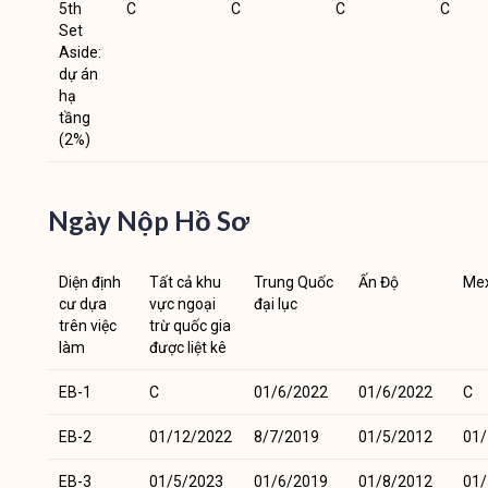
5th
C
C
C
C
Set
Aside:
dự án
hạ
tầng
(2%)
Ngày Nộp Hồ Sơ
Diện định
Tất cả khu
Trung Quốc
Ấn Độ
Mex
cư dựa
vực ngoại
đại lục
trên việc
trừ quốc gia
làm
được liệt kê
EB-1
C
01/6/2022
01/6/2022
C
EB-2
01/12/2022
8/7/2019
01/5/2012
01/
EB-3
01/5/2023
01/6/2019
01/8/2012
01/