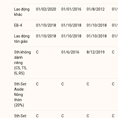
Lao động
01/02/2020
01/01/2016
01/8/2012
01/
khác
EB-4
01/10/2018
01/10/2018
01/10/2018
01/
Lao động
01/10/2018
01/10/2018
01/10/2018
01/
tôn giáo
5th không
C
01/6/2016
8/12/2019
C
dành
riêng
(C5, T5,
I5, R5)
5th Set
C
C
C
C
Aside:
Nông
thôn
(20%)
5th Set
C
C
C
C