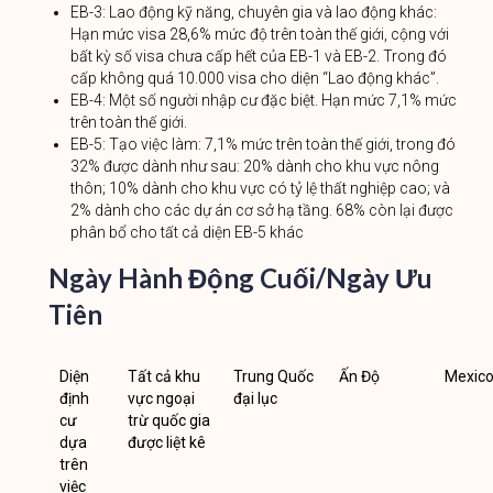
EB-3: Lao động kỹ năng, chuyên gia và lao động khác:
Hạn mức visa 28,6% mức độ trên toàn thế giới, cộng với
bất kỳ số visa chưa cấp hết của EB-1 và EB-2. Trong đó
cấp không quá 10.000 visa cho diện “Lao động khác”.
EB-4: Một số người nhập cư đặc biệt. Hạn mức 7,1% mức
trên toàn thế giới.
EB-5: Tạo việc làm: 7,1% mức trên toàn thế giới, trong đó
32% được dành như sau: 20% dành cho khu vực nông
thôn; 10% dành cho khu vực có tỷ lệ thất nghiệp cao; và
2% dành cho các dự án cơ sở hạ tầng. 68% còn lại được
phân bổ cho tất cả diện EB-5 khác
Ngày Hành Động Cuối/Ngày Ưu
Tiên
Diện
Tất cả khu
Trung Quốc
Ấn Độ
Mexic
định
vực ngoại
đại lục
cư
trừ quốc gia
dựa
được liệt kê
trên
việc