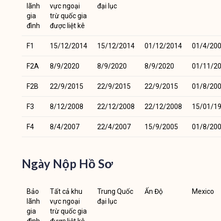
lãnh
vực ngoại
đại lục
gia
trừ quốc gia
đình
được liệt kê
F1
15/12/2014
15/12/2014
01/12/2014
01/4/20
F2A
8/9/2020
8/9/2020
8/9/2020
01/11/2
F2B
22/9/2015
22/9/2015
22/9/2015
01/8/20
F3
8/12/2008
22/12/2008
22/12/2008
15/01/1
F4
8/4/2007
22/4/2007
15/9/2005
01/8/20
Ngày Nộp Hồ Sơ
Bảo
Tất cả khu
Trung Quốc
Ấn Độ
Mexico
lãnh
vực ngoại
đại lục
gia
trừ quốc gia
đình
được liệt kê