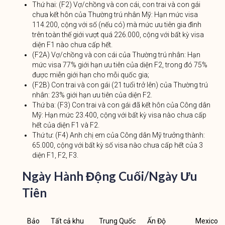
Thứ hai: (F2) Vợ/chồng và con cái, con trai và con gái
chưa kết hôn của Thường trú nhân Mỹ: Hạn mức visa
114.200, cộng với số (nếu có) mà mức ưu tiên gia đình
trên toàn thế giới vượt quá 226.000, cộng với bất kỳ visa
diện F1 nào chưa cấp hết.
(F2A) Vợ/chồng và con cái của Thường trú nhân: Hạn
mức visa 77% giới hạn ưu tiên của diện F2, trong đó 75%
được miễn giới hạn cho mỗi quốc gia;
(F2B) Con trai và con gái (21 tuổi trở lên) của Thường trú
nhân: 23% giới hạn ưu tiên của diện F2.
Thứ ba: (F3) Con trai và con gái đã kết hôn của Công dân
Mỹ: Hạn mức 23.400, cộng với bất kỳ visa nào chưa cấp
hết của diện F1 và F2.
Thứ tư: (F4) Anh chị em của Công dân Mỹ trưởng thành:
65.000, cộng với bất kỳ số visa nào chưa cấp hết của 3
diện F1, F2, F3.
Ngày Hành Động Cuối/Ngày Ưu
Tiên
Bảo
Tất cả khu
Trung Quốc
Ấn Độ
Mexico