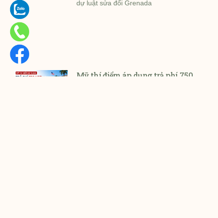
dự luật sửa đổi Grenada
Mỹ thí điểm áp dụng trả phí 750
USD để đặt lịch visa B-1/B-2
nhanh tại Mexico, các quốc gia
khác có thể triển khai tiếp theo
Bộ Ngoại giao Mỹ (U.S. Department of
State – DOS)
Ontario chính thức nhận hồ sơ
diện định cư mới từ ngày