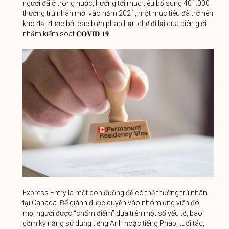
người đã ở trong nước, hướng tới mục tiêu bổ sung 401.000
thường trú nhân mới vào năm 2021, một mục tiêu đã trở nên
khó đạt được bởi các biện pháp hạn chế đi lại qua biên giới
nhằm kiểm soát 𝐂𝐎𝐕𝐈𝐃-𝟏𝟗.
Express Entry là một con đường để có thẻ thường trú nhân
tại Canada. Để giành được quyền vào nhóm ứng viên đó,
mọi người được “chấm điểm” dựa trên một số yếu tố, bao
gồm kỹ năng sử dụng tiếng Anh hoặc tiếng Pháp, tuổi tác,