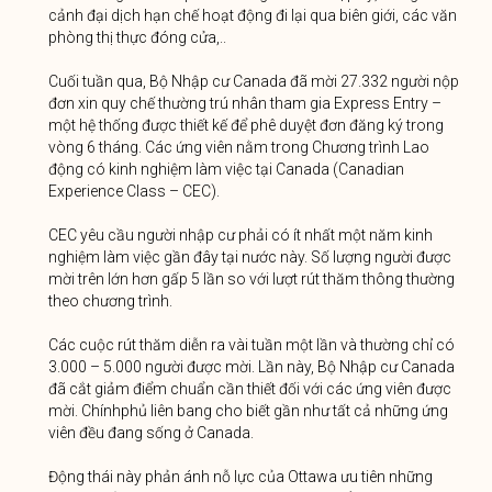
cảnh đại dịch hạn chế hoạt động đi lại qua biên giới, các văn
phòng thị thực đóng cửa,..
Cuối tuần qua, Bộ Nhập cư Canada đã mời 27.332 người nộp
đơn xin quy chế thường trú nhân tham gia Express Entry –
một hệ thống được thiết kế để phê duyệt đơn đăng ký trong
vòng 6 tháng. Các ứng viên nằm trong Chương trình Lao
động có kinh nghiệm làm việc tại Canada (Canadian
Experience Class – CEC).
CEC yêu cầu người nhập cư phải có ít nhất một năm kinh
nghiệm làm việc gần đây tại nước này. Số lượng người được
mời trên lớn hơn gấp 5 lần so với lượt rút thăm thông thường
theo chương trình.
Các cuộc rút thăm diễn ra vài tuần một lần và thường chỉ có
3.000 – 5.000 người được mời. Lần này, Bộ Nhập cư Canada
đã cắt giảm điểm chuẩn cần thiết đối với các ứng viên được
mời. Chínhphủ liên bang cho biết gần như tất cả những ứng
viên đều đang sống ở Canada.
Động thái này phản ánh nỗ lực của Ottawa ưu tiên những