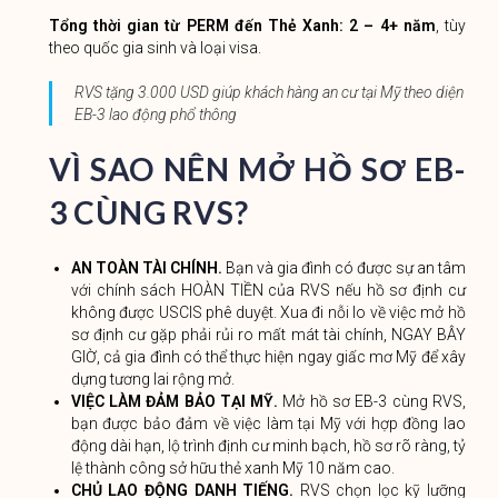
Tổng thời gian từ PERM đến Thẻ Xanh:
2 – 4+ năm
, tùy
theo quốc gia sinh và loại visa.
RVS tặng 3.000 USD giúp khách hàng an cư tại Mỹ theo diện
EB-3 lao động phổ thông
VÌ SAO NÊN MỞ HỒ SƠ EB-
3 CÙNG RVS?
AN TOÀN TÀI CHÍNH.
Bạn và gia đình có được sự an tâm
với chính sách HOÀN TIỀN của RVS nếu hồ sơ định cư
không được USCIS phê duyệt. Xua đi nỗi lo về việc mở hồ
sơ định cư gặp phải rủi ro mất mát tài chính, NGAY BÂY
GIỜ, cả gia đình có thể thực hiện ngay giấc mơ Mỹ để xây
dựng tương lai rộng mở.
VIỆC LÀM ĐẢM BẢO TẠI MỸ.
Mở hồ sơ EB-3 cùng RVS,
bạn được bảo đảm về việc làm tại Mỹ với hợp đồng lao
động dài hạn, lộ trình định cư minh bạch, hồ sơ rõ ràng, tỷ
lệ thành công sở hữu thẻ xanh Mỹ 10 năm cao.
CHỦ LAO ĐỘNG DANH TIẾNG.
RVS chọn lọc kỹ lưỡng