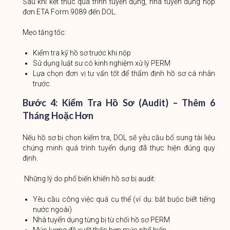
Sau khi kết thúc quá trình tuyển dụng, nhà tuyển dụng nộp
đơn ETA Form 9089 đến DOL.
Mẹo tăng tốc:
Kiểm tra kỹ hồ sơ trước khi nộp
Sử dụng luật sư có kinh nghiệm xử lý PERM
Lựa chọn đơn vị tư vấn tốt để thẩm định hồ sơ cá nhân
trước.
Bước 4: Kiểm Tra Hồ Sơ (Audit) – Thêm 6
Tháng Hoặc Hơn
Nếu hồ sơ bị chọn kiểm tra, DOL sẽ yêu cầu bổ sung tài liệu
chứng minh quá trình tuyển dụng đã thực hiện đúng quy
định.
Những lý do phổ biến khiến hồ sơ bị audit:
Yêu cầu công việc quá cụ thể (ví dụ: bắt buộc biết tiếng
nước ngoài)
Nhà tuyển dụng từng bị từ chối hồ sơ PERM
Mức lương đề xuất thấp hơn mức phổ biến