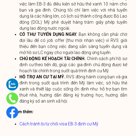
việc làm EB-3 đủ điều kiện sở hữu thẻ xanh 10 năm cho
bạn và gia đình. Chúng tôi chỉ làm việc với nhà tuyển
dụng là các hãng lớn, có lịch sử thành công được Bộ Lao
động (DOL) Mỹ phê duyệt hàng trăm giấy phép tuyển
dụng lao động nước ngoài.
CÓ THƯ TUYỂN DỤNG NGAY.
Bạn không cần phải chờ
đợi lâu để có job offer (thư mời nhận việc) vì RVS giới
thiệu đến bạn công việc đang sẵn sàng tuyển dụng và
mở hồ sơ LC ngay cho người lao động ứng tuyển.
CHỦ ĐỘNG KẾ HOẠCH TÀI CHÍNH.
Chính sách phí hồ sơ
định cư theo tiến độ, giúp các gia đình chủ động được kế
hoạch tài chính trong suốt quá trình định cư Mỹ.
HỖ TRỢ AN CƯ TẠI MỸ.
RVS đồng hành cùng bạn và gia
đình trong suốt quá trình đến Mỹ làm việc, sở hữu thẻ
xanh và thiết lập cuộc sống ổn định như: hỗ trợ bạn tìm
thuê nhà, hướng dẫn đăng ký trường học, hướng dẫn
đăng ký số an sinh xã hội.
Xem thêm:
Cách tránh bị từ chối visa EB-3 định cư Mỹ
Danh sách việc làm định cư Mỹ diện lao động EB-3 sẵn
sàng job offer từ tháng 02/2024