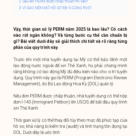
2
Sau khi PERM được chấp thuận thì sao?
3
VÌ SAO NÊN MỞ HỒ SƠ EB-3 CÙNG RVS?
Vậy, thời gian xử lý PERM năm 2025 là bao lâu? Có cách
nào rút ngắn không? Và từng bước cụ thể cần chuẩn bị
gì? Bài viết dưới đây sẽ giải thích chi tiết và rõ ràng từng
phần của quy trình này.
Trước khi một nhà tuyển dụng tại Mỹ có thể bảo lãnh một
lao động nước ngoài để xin Thẻ Xanh, họ phải chứng minh
rằng không có lao động Mỹ đủ điều kiện nào cho vị trí tuyển
dụng. Quy trình này gọi là PERM (Program Electronic Review
Management), do Bộ Lao động Hoa Kỳ (DOL) quản lý.
Nếu đơn PERM được chấp thuận, nhà tuyển dụng có thể nộp
đơn I-140 (Immigrant Petition) lên USCIS để bắt đầu quy trình
xin Thẻ Xanh.
Thời gian xử lý có thể thay đổi tùy theo mức độ phức tạp của
hồ sơ, khả năng bị kiểm tra (audit) và tình trạng tồn đọng tại
DOL. Dưới đây là ước tính: