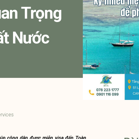
an Trọng
ất Nước
rvices
giúp công dân được miễn visa đến Toàn