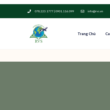
078.223.1777 | 0901.116.099
info@rvs.vn
Trang Chủ
Ca