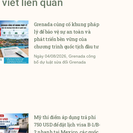
 viết liên quan
Grenada củng cố khung pháp
lý để bảo vệ sự an toàn và
phát triển bền vững của
chương trình quốc tịch đầu tư
Ngày 04/08/2026, Grenada công
bố dự luật sửa đổi Grenada
Mỹ thí điểm áp dụng trả phí
750 USD để đặt lịch visa B-1/B-
2 nhanh tại Mexico, các quốc