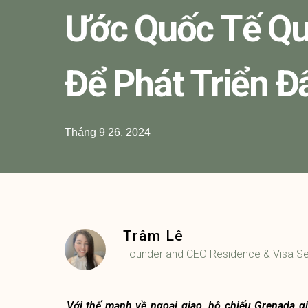
Ước Quốc Tế Qu
Để Phát Triển Đ
Tháng 9 26, 2024
Trâm Lê
Founder and CEO Residence & Visa Se
Với thế mạnh về ngoại giao, hộ chiếu Grenada 