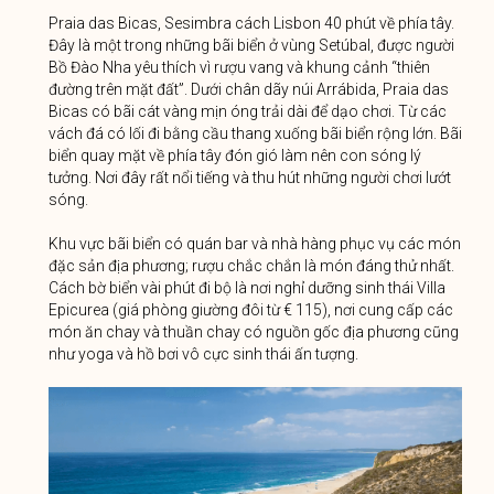
Praia das Bicas, Sesimbra cách Lisbon 40 phút về phía tây.
Đây là một trong những bãi biển ở vùng Setúbal, được người
Bồ Đào Nha yêu thích vì rượu vang và khung cảnh “thiên
đường trên mặt đất”. Dưới chân dãy núi Arrábida, Praia das
Bicas có bãi cát vàng mịn óng trải dài để dạo chơi. Từ các
vách đá có lối đi bằng cầu thang xuống bãi biển rộng lớn. Bãi
biển quay mặt về phía tây đón gió làm nên con sóng lý
tưởng. Nơi đây rất nổi tiếng và thu hút những người chơi lướt
sóng.
Khu vực bãi biển có quán bar và nhà hàng phục vụ các món
đặc sản địa phương; rượu chắc chắn là món đáng thử nhất.
Cách bờ biển vài phút đi bộ là nơi nghỉ dưỡng sinh thái Villa
Epicurea (giá phòng giường đôi từ € 115), nơi cung cấp các
món ăn chay và thuần chay có nguồn gốc địa phương cũng
như yoga và hồ bơi vô cực sinh thái ấn tượng.