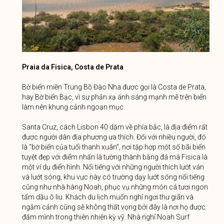
Praia da Fisica, Costa de Prata
Bờ biển miền Trung Bồ Đào Nha được gọi là Costa de Prata,
hay Bờ biển Bạc, vì sự phản xạ ánh sáng mạnh mẽ trên biển
làm nên khung cảnh ngoạn mục.
Santa Cruz, cách Lisbon 40 dặm về phía bắc, là địa điểm rất
được người dân địa phương ưa thích. Đối với nhiều người, đó
là “bờ biển của tuổi thanh xuân”, nơi tập hợp một số bãi biển
tuyệt đẹp với điểm nhấn là tường thành bằng đá mà Fisica là
một ví dụ điển hình. Nổi tiếng với những người thích lướt ván
và lướt sóng, khu vực này có trường dạy lướt sóng nổi tiếng
cũng như nhà hàng Noah, phục vụ những món cá tươi ngon
tẩm dầu ô liu. Khách du lịch muốn nghỉ ngơi thư giãn và
ngắm cảnh cũng sẽ không thất vọng bởi đây là nơi họ được
đắm mình trong thiên nhiên kỳ vỹ. Nhà nghỉ Noah Surf