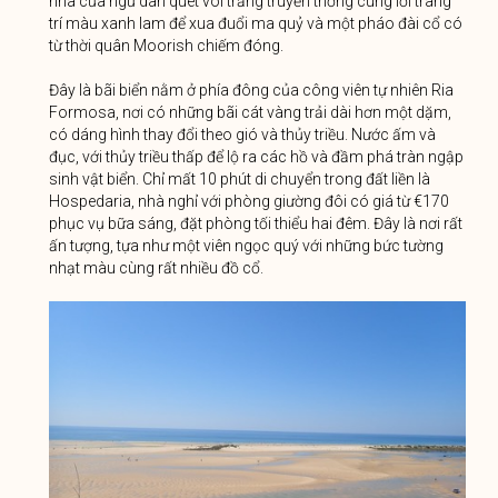
nhà của ngư dân quét vôi trắng truyền thống cùng lối trang
trí màu xanh lam để xua đuổi ma quỷ và một pháo đài cổ có
từ thời quân Moorish chiếm đóng.
Đây là bãi biển nằm ở phía đông của công viên tự nhiên Ria
Formosa, nơi có những bãi cát vàng trải dài hơn một dặm,
có dáng hình thay đổi theo gió và thủy triều. Nước ấm và
đục, với thủy triều thấp để lộ ra các hồ và đầm phá tràn ngập
sinh vật biển. Chỉ mất 10 phút di chuyển trong đất liền là
Hospedaria, nhà nghỉ với phòng giường đôi có giá từ €170
phục vụ bữa sáng, đặt phòng tối thiểu hai đêm. Đây là nơi rất
ấn tượng, tựa như một viên ngọc quý với những bức tường
nhạt màu cùng rất nhiều đồ cổ.