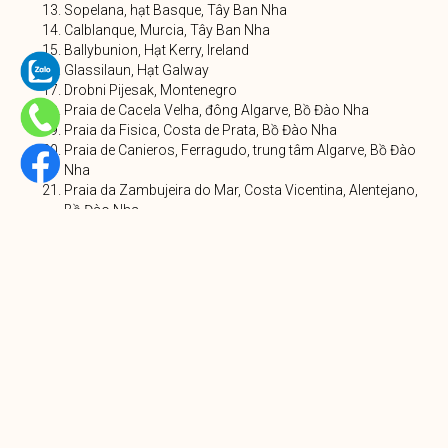
Sopelana, hạt Basque, Tây Ban Nha
Calblanque, Murcia, Tây Ban Nha
Ballybunion, Hạt Kerry, Ireland
Glassilaun, Hạt Galway
Drobni Pijesak, Montenegro
Praia de Cacela Velha, đông Algarve, Bồ Đào Nha
Praia da Fisica, Costa de Prata, Bồ Đào Nha
Praia de Canieros, Ferragudo, trung tâm Algarve, Bồ Đào
Nha
Praia da Zambujeira do Mar, Costa Vicentina, Alentejano,
Bồ Đào Nha
Praia das Bicas, Sesimbra, gần Lisbon, Bồ Đào Nha
Beach Paal 31, De Cocksdorp, Texel, Hà Lan
Plage des Amiets, Cléder, Brittany, Pháp
Plage de la Vieille Église, Normandy, Pháp
Saint-Jean-de-Luz, hạt Basque, Pháp
Plage de Palombaggia, Corsica, Pháp
Plage de l’Aiguille, Théoule-sur-Mer, Alpes-Maritimes,
Pháp
Plage de Saint-Clair, Le Lavandou, Var, Pháp
Plage des Coussoules, Leucate, Aude, Pháp
Kaputaş, gần Kalkan, Thổ Nhĩ Kỳ