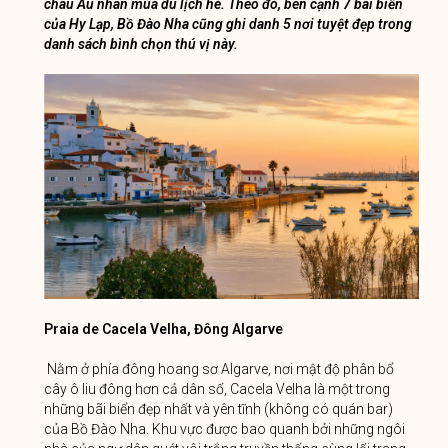
châu Âu nhân mùa du lịch hè. Theo đó, bên cạnh 7 bãi biển
của Hy Lạp, Bồ Đào Nha cũng ghi danh 5 nơi tuyệt đẹp trong
danh sách bình chọn thú vị này.
Praia de Cacela Velha, Đông Algarve
Nằm ở phía đông hoang sơ Algarve, nơi mật độ phân bổ
cây ô liu đông hơn cả dân số, Cacela Velha là một trong
những bãi biển đẹp nhất và yên tĩnh (không có quán bar)
của Bồ Đào Nha. Khu vực được bao quanh bởi những ngôi