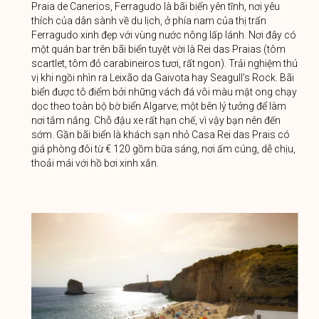
Praia de Canerios, Ferragudo là bãi biển yên tĩnh, nơi yêu
thích của dân sành về du lịch, ở phía nam của thị trấn
Ferragudo xinh đẹp với vùng nước nông lấp lánh. Nơi đây có
một quán bar trên bãi biển tuyệt vời là Rei das Praias (tôm
scartlet, tôm đỏ carabineiros tươi, rất ngon). Trải nghiệm thú
vị khi ngồi nhìn ra Leixão da Gaivota hay Seagull’s Rock. Bãi
biển được tô điểm bởi những vách đá vôi màu mật ong chạy
dọc theo toàn bộ bờ biển Algarve; một bên lý tưởng để làm
nơi tắm nắng. Chỗ đậu xe rất hạn chế, vì vậy bạn nên đến
sớm. Gần bãi biển là khách sạn nhỏ Casa Rei das Prais có
giá phòng đôi từ € 120 gồm bữa sáng, nơi ấm cúng, dễ chịu,
thoải mái với hồ bơi xinh xắn.