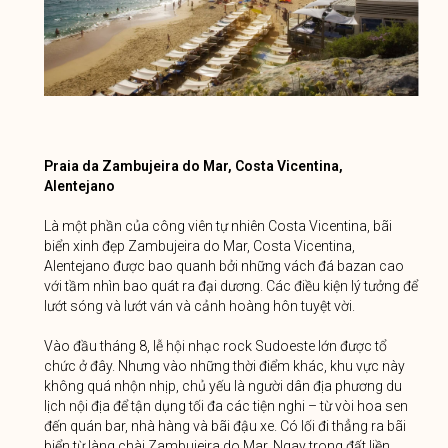
Praia da Zambujeira do Mar, Costa Vicentina,
Alentejano
Là một phần của công viên tự nhiên Costa Vicentina, bãi
biển xinh đẹp Zambujeira do Mar, Costa Vicentina,
Alentejano được bao quanh bởi những vách đá bazan cao
với tầm nhìn bao quát ra đại dương. Các điều kiện lý tưởng để
lướt sóng và lướt ván và cảnh hoàng hôn tuyệt vời.
Vào đầu tháng 8, lễ hội nhạc rock Sudoeste lớn được tổ
chức ở đây. Nhưng vào những thời điểm khác, khu vực này
không quá nhộn nhịp, chủ yếu là người dân địa phương du
lịch nội địa để tận dụng tối đa các tiện nghi – từ vòi hoa sen
đến quán bar, nhà hàng và bãi đậu xe. Có lối đi thẳng ra bãi
biển từ làng chài Zambujeira do Mar. Ngay trong đất liền,