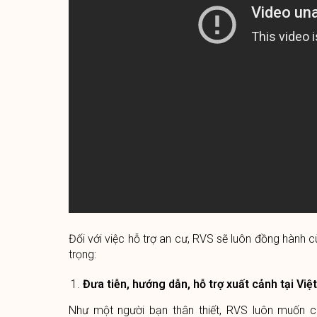
Đối với việc hỗ trợ an cư, RVS sẽ luôn đồng hành 
trọng:
Đưa tiễn, hướng dẫn, hỗ trợ xuất cảnh tại Việ
Như một người bạn thân thiết, RVS luôn muốn c