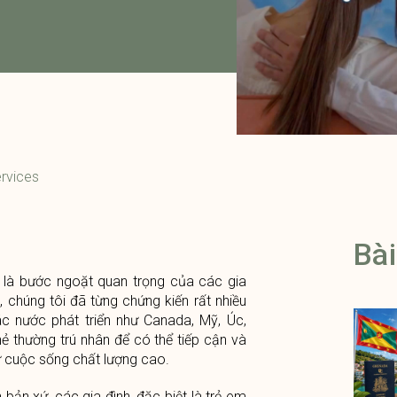
rvices
Bài
i là bước ngoặt quan trọng của các gia
, chúng tôi đã từng chứng kiến rất nhiều
c nước phát triển như Canada, Mỹ, Úc,
hẻ thường trú nhân để có thể tiếp cận và
ư cuộc sống chất lượng cao.
ản xứ, các gia đình, đặc biệt là trẻ em