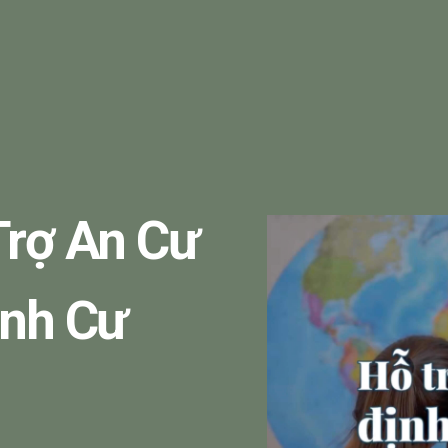
Trợ An Cư
ịnh Cư