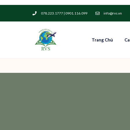
078.223.1777 | 0901.116.099
info@rvs.vn
Trang Chủ
Ca