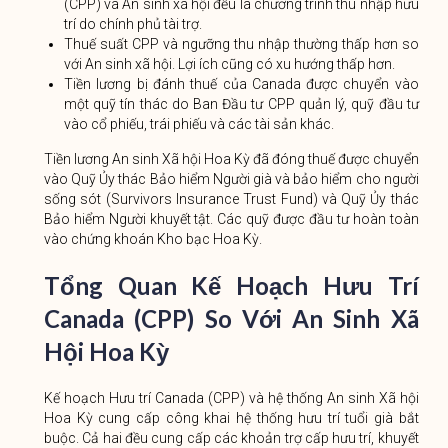
(CPP) và An sinh xã hội đều là chương trình thu nhập hưu
trí do chính phủ tài trợ.
Thuế suất CPP và ngưỡng thu nhập thường thấp hơn so
với An sinh xã hội. Lợi ích cũng có xu hướng thấp hơn.
Tiền lương bị đánh thuế của Canada được chuyển vào
một quỹ tín thác do Ban Đầu tư CPP quản lý, quỹ đầu tư
vào cổ phiếu, trái phiếu và các tài sản khác.
Tiền lương An sinh Xã hội Hoa Kỳ đã đóng thuế được chuyển
vào Quỹ Ủy thác Bảo hiểm Người già và bảo hiểm cho người
sống sót (Survivors Insurance Trust Fund) và Quỹ Ủy thác
Bảo hiểm Người khuyết tật. Các quỹ được đầu tư hoàn toàn
vào chứng khoán Kho bạc Hoa Kỳ.
Tổng Quan Kế Hoạch Hưu Trí
Canada (CPP) So Với An Sinh Xã
Hội Hoa Kỳ
Kế hoạch Hưu trí Canada (CPP) và hệ thống An sinh Xã hội
Hoa Kỳ cung cấp công khai hệ thống hưu trí tuổi già bắt
buộc. Cả hai đều cung cấp các khoản trợ cấp hưu trí, khuyết