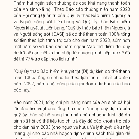
Thâm hụt ngân sách thường đe dọa khả năng thanh toán
của An sinh xã hội. Theo Báo cáo thường niên năm 2023
của Hội đồng Quản trị của Quỹ Ủy thác Bảo hiểm Người già
và Người sống sót Liên bang và Quỹ Ủy thác Bảo hiểm
Người khuyết tật Liên bang, “Quỹ Ủy thác Bảo hiểm Người già
và Người sống sót (OASI) sẽ có thể thanh toán 100% tổng
số tiền theo lịch trình. trợ cấp cho đến năm 2033, sớm hơn
một năm so với báo cáo năm ngoái. Vào thời điểm đó, quỹ
dự trữ sẽ cạn kiệt và thu nhập từ chương trình tiếp tục sẽ đủ
để trả 77% trợ cấp theo lịch trình.”
“Quỹ Ủy thác Bảo hiểm Khuyết tật (DI) dự kiến ​​có thể thanh
toán 100% tổng số phúc lợi theo lịch trình ít nhất cho đến
năm 2097, năm cuối cùng của giai đoạn dự báo của báo
cáo này.”
Vào năm 2021, tổng chi phí hàng năm của An sinh xã hội
lần đầu tiên vượt quá tổng thu nhập. Nhưng quỹ dự trữ của
quỹ ủy thác sẽ bổ sung thu nhập của chương trình để An
sinh xã hội có thể tiếp tục chi trả đầy đủ các khoản trợ cấp
cho đến năm 2033 (cho người về hưu). Về lý thuyết, điều này
mang lại cho các nhà hoạch định chính sách thời gian để