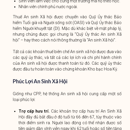
Sinh viên làm việc cho cùng một trường mà họ theo học.
Nhân viên chính phủ nước ngoài.
Thuế An sinh Xã hội được chuyển vào Quỹ Ủy thác Bảo
hiểm Tuổi già và Người sống sót (OASI) và Quỹ Ủy thác Bảo
hiểm Người khuyết tật (DI). Mặc dù khác biệt về mặt pháp lý,
nhưng chúng được gọi chung là “Quỹ Ủy thác An sinh Xã
hội” – hay theo cách nói thông thường là “An sinh Xã hội”.
Tất cả các khoản thuế biên chế An sinh xã hội được đưa vào
các quỹ ủy thác, và tất cả các lợi ích và chi phí hành chính
của An sinh xã hội được thanh toán từ đó. Các quỹ ủy thác
được đầu tư hoàn toàn vào chứng khoán Kho bạc Hoa Kỳ.
Phúc Lợi An Sinh Xã Hội
Giống như CPP, hệ thống An sinh xã hội cung cấp một số
loại phúc lợi:
Trợ cấp hưu trí.
Các khoản trợ cấp hưu trí An Sinh Xã
Hội đầy đủ bắt đầu ở độ tuổi từ 66 đến 67, tùy thuộc vào
thời điểm sinh ra. Người lao động có thể nhận được số
tiền giảm dần vĩnh viễn ngay khi 62 tuổi hoặc số tiền tăng