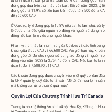
tự kinh doanh, bạn phải trả toàn bộ khoản đóng góp. Bạn
đóng góp dựa trên thu nhập của bạn. Đối với năm 2023, tỷ lệ
đóng góp là 11.9% số tiền bạn kiếm được từ 3,500 đô la CA
đến 66,600 CAD.
Ở Quebec, tỷ lệ đóng góp là 10.8% nếu bạn tự làm chủ, với tỷ
lệ được chia đều giữa người lao động và người sử dụng lao
động nếu bạn làm việc cho người khác.
Phạm vi thu nhập là như nhau giữa Quebec và các tỉnh bang
khác: giữa 3,500 CAD và 66,600 CAD. Với giới hạn này, khoản
đóng góp tối đa cho người sử dụng lao động và người lao
động vào năm 2023 là 3,754.45 đô la CAD. Nếu bạn tự kinh
doanh, đó là 7,508,90.911 CAD.
Các khoản đóng góp được chuyển vào một quỹ do Ban đầu
tư CPP quản lý, quỹ đầu tư tài sản “để tối đa hóa lợi nhuận
mà không có rủi ro thua lỗ quá mức”
Quyền Lợi Của Chương Trình Hưu Trí Canada
Tương tự như hệ thống An sinh xã hội Hoa Kỳ, Kế hoạch Hưu
trí Canada cung cấp một số loại phúc lợi: