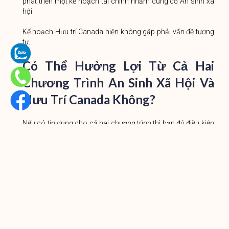
phát triển một kế hoạch tài chính nhằm củng cố An sinh xã
hội.
Kế hoạch Hưu trí Canada hiện không gặp phải vấn đề tương
tự.
Có Thể Hưởng Lợi Từ Cả Hai
Chương Trình An Sinh Xã Hội Và
Hưu Trí Canada Không?
Nếu có tín dụng cho cả hai chương trình thì bạn đủ điều kiện
nhận trợ cấp từ một hoặc cả hai chương trình. Nếu bạn đáp
ứng các yêu cầu đối với chương trình của mỗi quốc gia, thì
bạn có thể nhận được lợi ích từ chương trình đó. Nếu bạn
không đáp ứng các yêu cầu cơ bản cho một chương trình,
có nhiều cách bạn vẫn có thể đủ điều kiện, chẳng hạn như
trợ cấp một phần.
Sự khác biệt giữa Kế hoạch Hưu trí và An sinh Xã hội là
gì?