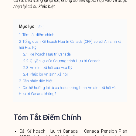
Cả hai đều mang lại lợi ích, nhưng số tiền người nộp vào và được
nhận lại có sự khác biệt.
Mục lục
ẩn
1
Tóm tắt điểm chính
2
Tổng quan Kế hoạch Hưu trí Canada (CPP) so với An sinh xã
hội Hoa Kỳ
2.1
Kế hoạch Hưu trí Canada
2.2
Quyền lợi của Chương trình Hưu trí Canada
2.3
An ninh xã hội của Hoa Kỳ
2.4
Phúc lợi An sinh Xã hội
3
Cân nhắc đặc biệt
4
Có thể hưởng lợi từ cả hai chương trình An sinh xã hội và
Hưu trí Canada không?
Tóm Tắt Điểm Chính
Cả Kế hoạch Hưu trí Canada – Canada Pension Plan