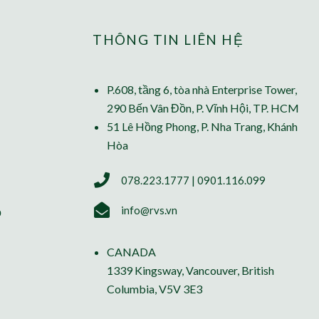
THÔNG TIN LIÊN HỆ
P.608, tầng 6, tòa nhà Enterprise Tower,
290 Bến Vân Đồn, P. Vĩnh Hội, TP. HCM
51 Lê Hồng Phong, P. Nha Trang, Khánh
Hòa
078.223.1777 | 0901.116.099
info@rvs.vn
ỗ
CANADA
1339 Kingsway, Vancouver, British
Columbia, V5V 3E3