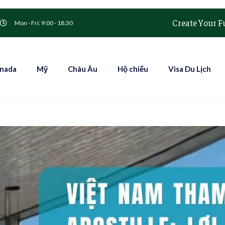
Create Your F
Mon - Fri: 9:00 - 18:30
nada
Mỹ
Châu Âu
Hộ chiếu
Visa Du Lịch