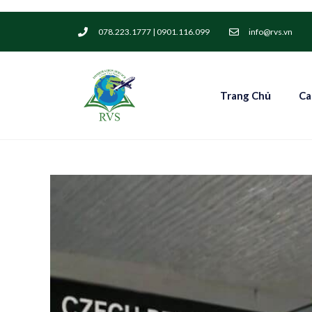
078.223.1777 | 0901.116.099
info@rvs.vn
Trang Chủ
Ca