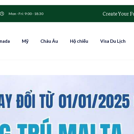
Create Your F
Mon - Fri: 9:00 - 18:30
nada
Mỹ
Châu Âu
Hộ chiếu
Visa Du Lịch