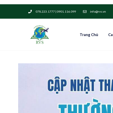
078.223.1777 | 0901.116.099
info@rvs.vn
Trang Chủ
Ca