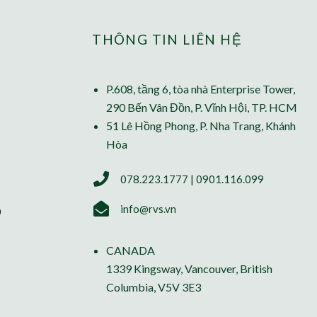
THÔNG TIN LIÊN HỆ
P.608, tầng 6, tòa nhà Enterprise Tower,
290 Bến Vân Đồn, P. Vĩnh Hội, TP. HCM
51 Lê Hồng Phong, P. Nha Trang, Khánh
Hòa
078.223.1777 | 0901.116.099
info@rvs.vn
ỗ
CANADA
1339 Kingsway, Vancouver, British
Columbia, V5V 3E3