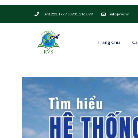
078.223.1777 | 0901.116.099
info@rvs.vn
Trang Chủ
Ca