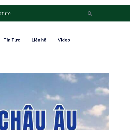
uture
Tin Tức
Liên hệ
Video