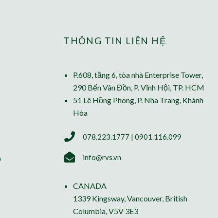
THÔNG TIN LIÊN HỆ
P.608, tầng 6, tòa nhà Enterprise Tower,
290 Bến Vân Đồn, P. Vĩnh Hội, TP. HCM
51 Lê Hồng Phong, P. Nha Trang, Khánh
Hòa
078.223.1777 | 0901.116.099
info@rvs.vn
ỗ
CANADA
1339 Kingsway, Vancouver, British
Columbia, V5V 3E3