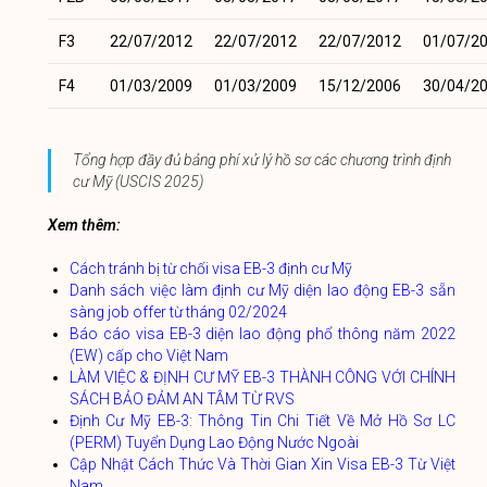
F3
22/07/2012
22/07/2012
22/07/2012
01/07/2
F4
01/03/2009
01/03/2009
15/12/2006
30/04/2
Tổng hợp đầy đủ bảng phí xử lý hồ sơ các chương trình định
cư Mỹ (USCIS 2025)
Xem thêm:
Cách tránh bị từ chối visa EB-3 định cư Mỹ
Danh sách việc làm định cư Mỹ diện lao động EB-3 sẵn
sàng job offer từ tháng 02/2024
Báo cáo visa EB-3 diện lao động phổ thông năm 2022
(EW) cấp cho Việt Nam
LÀM VIỆC & ĐỊNH CƯ MỸ EB-3 THÀNH CÔNG VỚI CHÍNH
SÁCH BẢO ĐẢM AN TÂM TỪ RVS
Định Cư Mỹ EB-3: Thông Tin Chi Tiết Về Mở Hồ Sơ LC
(PERM) Tuyển Dụng Lao Động Nước Ngoài
Cập Nhật Cách Thức Và Thời Gian Xin Visa EB-3 Từ Việt
Nam