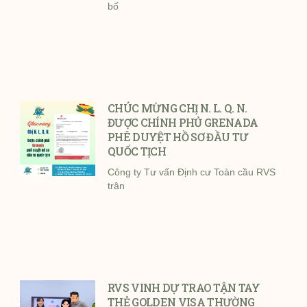
bố
CHÚC MỪNG CHỊ N. L. Q. N.
ĐƯỢC CHÍNH PHỦ GRENADA
PHÊ DUYỆT HỒ SƠ ĐẦU TƯ
QUỐC TỊCH
Công ty Tư vấn Định cư Toàn cầu RVS
trân
RVS VINH DỰ TRAO TẬN TAY
THẺ GOLDEN VISA THƯỜNG