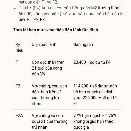
hết của diện F1 và F2.
Thứ tư: (F4) Anh chị em của Công dân Mỹ trưởng thành:
65.000, cộng với bất kỳ số visa nào chưa cấp hết của 3
diện F1, F2, F3.
Tóm tắt hạn mức visa diện Bảo lãnh Gia đình
Ký
Diện bảo lãnh
Hạn ngạch
hiệu
F1
Con độc thân trên
23.400 + số dư từ F4
21 tuổi của công
dân Mỹ
F2
Vợ/chồng, con, con
114.200 + số dư từ toàn
độc thân trên 21
bộ hạn ngạch gia đình
của thường trú
vượt 226.000 + số dư từ
nhân
F1
F2A
Vợ/chồng và con
77% hạn ngạch F2, 75%
dưới 21 của thường
không bị giới hạn theo
trú nhân
quốc gia