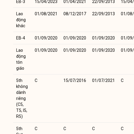
EB-3
15/04/2023
01/04/2021
22/09/2013
15/04
Lao
01/08/2021
08/12/2017
22/09/2013
01/08
động
khác
EB-4
01/09/2020
01/09/2020
01/09/2020
01/09
Lao
01/09/2020
01/09/2020
01/09/2020
01/09
động
tôn
giáo
5th
C
15/07/2016
01/07/2021
C
không
dành
riêng
(C5,
T5, I5,
R5)
5th
C
C
C
C