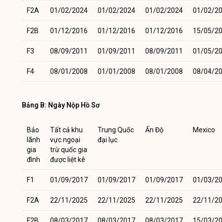
F2A
01/02/2024
01/02/2024
01/02/2024
01/02/2
F2B
01/12/2016
01/12/2016
01/12/2016
15/05/2
F3
08/09/2011
01/09/2011
08/09/2011
01/05/2
F4
08/01/2008
01/01/2008
08/01/2008
08/04/2
Bảng B: Ngày Nộp Hồ Sơ
Bảo
Tất cả khu
Trung Quốc
Ấn Độ
Mexico
lãnh
vực ngoại
đại lục
gia
trừ quốc gia
đình
được liệt kê
F1
01/09/2017
01/09/2017
01/09/2017
01/03/2
F2A
22/11/2025
22/11/2025
22/11/2025
22/11/2
F2B
08/03/2017
08/03/2017
08/03/2017
15/03/2