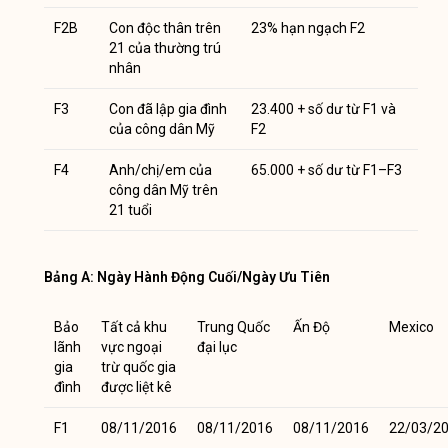
F2B
Con độc thân trên
23% hạn ngạch F2
21 của thường trú
nhân
F3
Con đã lập gia đình
23.400 + số dư từ F1 và
của công dân Mỹ
F2
F4
Anh/chị/em của
65.000 + số dư từ F1–F3
công dân Mỹ trên
21 tuổi
Bảng A: Ngày Hành Động Cuối/Ngày Ưu Tiên
Bảo
Tất cả khu
Trung Quốc
Ấn Độ
Mexico
lãnh
vực ngoại
đại lục
gia
trừ quốc gia
đình
được liệt kê
F1
08/11/2016
08/11/2016
08/11/2016
22/03/2