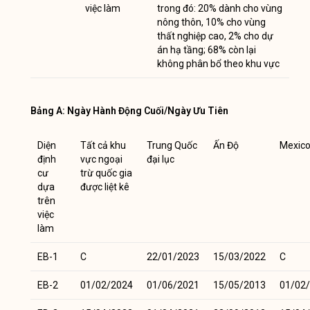
việc làm
trong đó: 20% dành cho vùng
nông thôn, 10% cho vùng
thất nghiệp cao, 2% cho dự
án hạ tầng; 68% còn lại
không phân bổ theo khu vực
Bảng A: Ngày Hành Động Cuối/Ngày Ưu Tiên
Diện
Tất cả khu
Trung Quốc
Ấn Độ
Mexic
định
vực ngoại
đại lục
cư
trừ quốc gia
dựa
được liệt kê
trên
việc
làm
EB-1
C
22/01/2023
15/03/2022
C
EB-2
01/02/2024
01/06/2021
15/05/2013
01/02