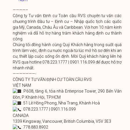
————–
Công ty Tư vấn Định cư Toàn cầu RVS chuyên tư vấn các
chương trình Đầu tư – Định cư – Nhập quốc tịch các quốc
gia Mỹ, Canada, Châu Âu và Caribbean. Với hơn 10 năm kinh
nghiệm và đã hỗ trợ hàng trăm khách hàng định cư thành
công.
Chúng tôi đồng hành cùng Quý Khách hàng trong suốt quá
trình làm việc, định cư nước ngoài từ lúc mở hồ sơ đến khi an
cư, thiết lập cuộc sống ổn định. Mời Quý khách hàng liên hệ
RVS qua hotline 078.223.1777 | 0901.116.099 để được hỗ trợ
nhanh nhất.
———————-
CÔNG TY TƯ VẤN ĐỊNH CƯ TOÀN CẦU RVS
VIỆT NAM
: P.608, tầng 6, tòa nhà Enterprise Tower, 290 Bến Vân
Đồn, P. Khánh Hội, TP.HCM
: 51 Lê Hồng Phong, Nha Trang, Khánh Hoà
: 078.223.1777 | 0901.116.099
CANADA
1339 Kingsway, Vancouver, British Columbia, V5V 3E3
: 778.883.8902