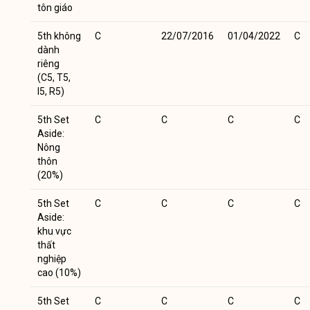
tôn giáo
5th không
C
22/07/2016
01/04/2022
C
dành
riêng
(C5, T5,
I5, R5)
5th Set
C
C
C
C
Aside:
Nông
thôn
(20%)
5th Set
C
C
C
C
Aside:
khu vực
thất
nghiệp
cao (10%)
5th Set
C
C
C
C