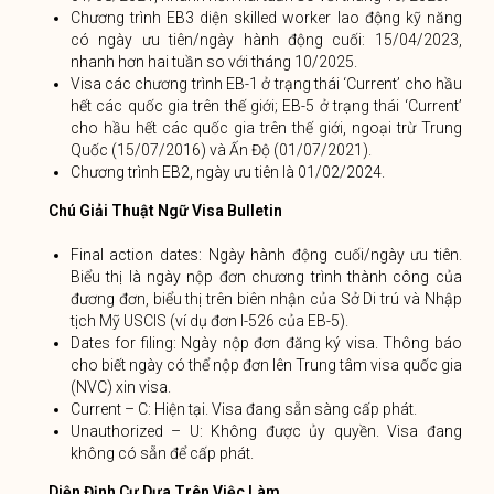
Chương trình EB3 diện skilled worker lao động kỹ năng
có ngày ưu tiên/ngày hành động cuối: 15/04/2023,
nhanh hơn hai tuần so với tháng 10/2025.
Visa các chương trình EB-1 ở trạng thái ‘Current’ cho hầu
hết các quốc gia trên thế giới; EB-5 ở trạng thái ‘Current’
cho hầu hết các quốc gia trên thế giới, ngoại trừ Trung
Quốc (15/07/2016) và Ấn Độ (01/07/2021).
Chương trình EB2, ngày ưu tiên là 01/02/2024.
Chú Giải Thuật Ngữ Visa Bulletin
Final action dates: Ngày hành động cuối/ngày ưu tiên.
Biểu thị là ngày nộp đơn chương trình thành công của
đương đơn, biểu thị trên biên nhận của Sở Di trú và Nhập
tịch Mỹ USCIS (ví dụ đơn I-526 của EB-5).
Dates for filing: Ngày nộp đơn đăng ký visa. Thông báo
cho biết ngày có thể nộp đơn lên Trung tâm visa quốc gia
(NVC) xin visa.
Current – C: Hiện tại. Visa đang sẵn sàng cấp phát.
Unauthorized – U: Không được ủy quyền. Visa đang
không có sẵn để cấp phát.
Diện Định Cư Dựa Trên Việc Làm