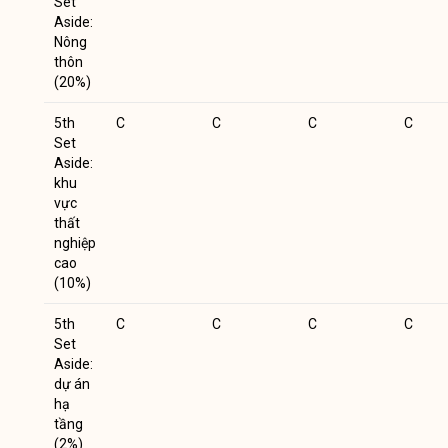
Set
Aside:
Nông
thôn
(20%)
5th
C
C
C
C
Set
Aside:
khu
vực
thất
nghiệp
cao
(10%)
5th
C
C
C
C
Set
Aside:
dự án
hạ
tầng
(2%)