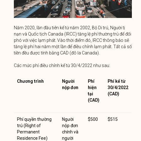
Năm 2020, lần đầu tiên kể từ năm 2002, Bộ Di trú, Người tị
nạn và Quốc tịch Canada (IRCC) tăng lệ phí thường trú để đối
phó với việc lạm phát. Vào thời điểm đó, IRCC thông báo sẽ
tăng lệ phí hai năm một lần để điều chỉnh lạm phát. Tất cả số
tiền đều được tính bằng CAD (đô la Canada).
Các mức phí điều chỉnh kể từ 30/4/2022 như sau:
Chương trình
Người
Phí
Phí kể từ
nộp đơn
hiện
30/4/2022
tại
(CAD)
(CAD)
Phí quyền thường
Người
$500
$515
trú (Right of
nộp đơn
Permanent
chính và
Residence Fee)
người