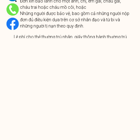
Đơn xin bảo lãnh cho một anh, chị, em gái, cháu gái,
cháu trai hoặc cháu mồ côi, hoặc
Những người được bảo vệ, bao gồm cả những người nộp
đơn đủ điều kiện dựa trên cơ sở nhân đạo và từ bi và
những người tị nạn theo quy định.
Lệ phí cho thẻ thường trú nhân, giấy thông hành thường trú
nhân và giấy tờ xác nhận hoặc thay thế giấy tờ nhập cư sẽ
không tăng.
Canada ủng hộ cách tiếp cận hiệu quả về chi phí để tài trợ
cho các chương trình của chính phủ, trong đó phần lớn chi
phí do những người nhận dịch vụ chứ không phải người nộp
thuế đài thọ.
Các khoản tăng này nhằm đảm bảo rằng Canada có mức
phí cạnh tranh và phù hợp với các quốc gia tiếp nhận người
nhập cư khác. Phí của Canada đôi khi ít hơn so với các quốc
gia có hệ thống nhập cư tương tự, chẳng hạn như Úc, New
Zealand, Vương quốc Anh và Hoa Kỳ.
Phí dự kiến ​​sẽ tăng trong hai năm dựa trên mức tăng của Chỉ
số Giá Tiêu dùng hiện hành được làm tròn đến 5 CAD gần