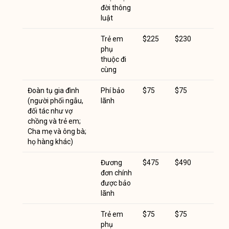
đời thông
luật
Trẻ em
$225
$230
phụ
thuộc đi
cùng
Đoàn tụ gia đình
Phí bảo
$75
$75
(người phối ngẫu,
lãnh
đối tác như vợ
chồng và trẻ em;
Cha mẹ và ông bà;
họ hàng khác)
Đương
$475
$490
đơn chính
được bảo
lãnh
Trẻ em
$75
$75
phụ