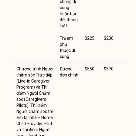
chồng đi
cùng
hoặc bạn
đời thông
luật
Trẻ em
$225
$230
phụ
thuộc đi
cùng
Chương trình Người
Đương
$550
$570
chăm sóc Trực tiếp
đơn chính
(Live-in Caregiver
Program) và Thí
điểm Người Chăm
sóc (Caregivers
Pilots): Thí điểm
Người chăm sóc trẻ
em tại nhà – Home
Child Provider Pilot
và Thí điểm Người
giúp việc nhà –