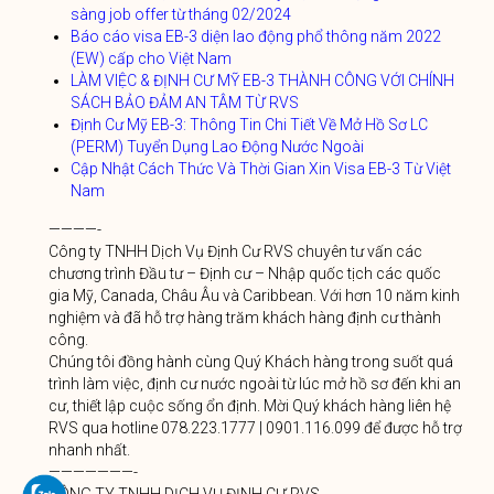
sàng job offer từ tháng 02/2024
Báo cáo visa EB-3 diện lao động phổ thông năm 2022
(EW) cấp cho Việt Nam
LÀM VIỆC & ĐỊNH CƯ MỸ EB-3 THÀNH CÔNG VỚI CHÍNH
SÁCH BẢO ĐẢM AN TÂM TỪ RVS
Định Cư Mỹ EB-3: Thông Tin Chi Tiết Về Mở Hồ Sơ LC
(PERM) Tuyển Dụng Lao Động Nước Ngoài
Cập Nhật Cách Thức Và Thời Gian Xin Visa EB-3 Từ Việt
Nam
————-
Công ty TNHH Dịch Vụ Định Cư RVS chuyên tư vấn các
chương trình Đầu tư – Định cư – Nhập quốc tịch các quốc
gia Mỹ, Canada, Châu Âu và Caribbean. Với hơn 10 năm kinh
nghiệm và đã hỗ trợ hàng trăm khách hàng định cư thành
công.
Chúng tôi đồng hành cùng Quý Khách hàng trong suốt quá
trình làm việc, định cư nước ngoài từ lúc mở hồ sơ đến khi an
cư, thiết lập cuộc sống ổn định. Mời Quý khách hàng liên hệ
RVS qua hotline 078.223.1777 | 0901.116.099 để được hỗ trợ
nhanh nhất.
———————-
CÔNG TY TNHH DỊCH VỤ ĐỊNH CƯ RVS