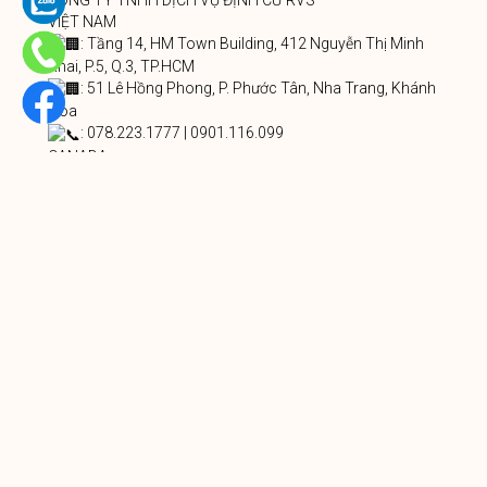
VIỆT NAM
: Tầng 14, HM Town Building, 412 Nguyễn Thị Minh
Khai, P.5, Q.3, TP.HCM
: 51 Lê Hồng Phong, P. Phước Tân, Nha Trang, Khánh
Hòa
: 078.223.1777 | 0901.116.099
CANADA
1339 Kingsway, Vancouver, British Columbia, V5V 3E3
: 778.883.8902
: info@rvs.vn
PREVIOUS
NEXT
Facebook
Twitter
LinkedIn