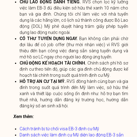
CHỦ LAO ĐỘNG DANH TIẾNG.
RVS chọn lọc kỹ lưỡng
việc làm EB-3 đủ điều kiện sở hữu thẻ xanh 10 năm cho
bạn và gia đình. Chúng tôi chỉ làm việc với nhà tuyển
dụng là các hãng lớn, có lịch sử thành công được Bộ Lao
động (DOL) Mỹ phê duyệt hàng trăm giấy phép tuyển
dụng lao động nước ngoài.
CÓ THƯ TUYỂN DỤNG NGAY.
Bạn không cần phải chờ
đợi lâu để có job offer (thư mời nhận việc) vì RVS giới
thiệu đến bạn công việc đang sẵn sàng tuyển dụng và
mở hồ sơ LC ngay cho người lao động ứng tuyển.
CHỦ ĐỘNG KẾ HOẠCH TÀI CHÍNH.
Chính sách phí hồ sơ
định cư theo tiến độ, giúp các gia đình chủ động được kế
hoạch tài chính trong suốt quá trình định cư Mỹ.
HỖ TRỢ AN CƯ TẠI MỸ.
RVS đồng hành cùng bạn và gia
đình trong suốt quá trình đến Mỹ làm việc, sở hữu thẻ
xanh và thiết lập cuộc sống ổn định như: hỗ trợ bạn tìm
thuê nhà, hướng dẫn đăng ký trường học, hướng dẫn
đăng ký số an sinh xã hội.
Xem thêm:
Cách tránh bị từ chối visa EB-3 định cư Mỹ
Danh sách việc làm định cư Mỹ diện lao động EB-3 sẵn