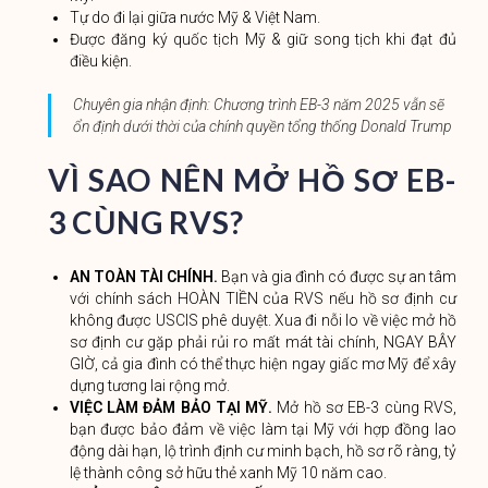
Tự do đi lại giữa nước Mỹ & Việt Nam.
Được đăng ký quốc tịch Mỹ & giữ song tịch khi đạt đủ
điều kiện.
Chuyên gia nhận định: Chương trình EB-3 năm 2025 vẫn sẽ
ổn định dưới thời của chính quyền tổng thống Donald Trump
VÌ SAO NÊN MỞ HỒ SƠ EB-
3 CÙNG RVS?
AN TOÀN TÀI CHÍNH.
Bạn và gia đình có được sự an tâm
với chính sách HOÀN TIỀN của RVS nếu hồ sơ định cư
không được USCIS phê duyệt. Xua đi nỗi lo về việc mở hồ
sơ định cư gặp phải rủi ro mất mát tài chính, NGAY BÂY
GIỜ, cả gia đình có thể thực hiện ngay giấc mơ Mỹ để xây
dựng tương lai rộng mở.
VIỆC LÀM ĐẢM BẢO TẠI MỸ.
Mở hồ sơ EB-3 cùng RVS,
bạn được bảo đảm về việc làm tại Mỹ với hợp đồng lao
động dài hạn, lộ trình định cư minh bạch, hồ sơ rõ ràng, tỷ
lệ thành công sở hữu thẻ xanh Mỹ 10 năm cao.