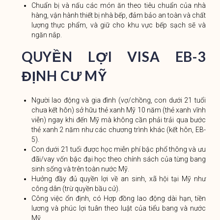
Chuẩn bị và nấu các món ăn theo tiêu chuẩn của nhà
hàng, vận hành thiết bị nhà bếp, đảm bảo an toàn và chất
lượng thực phẩm, và giữ cho khu vực bếp sạch sẽ và
ngăn nắp.
QUYỀN LỢI VISA EB-3
ĐỊNH CƯ MỸ
Người lao động và gia đình (vợ/chồng, con dưới 21 tuổi
chưa kết hôn) sở hữu thẻ xanh Mỹ 10 năm (thẻ xanh vĩnh
viễn) ngay khi đến Mỹ mà không cần phải trải qua bước
thẻ xanh 2 năm như các chương trình khác (kết hôn, EB-
5).
Con dưới 21 tuổi được học miễn phí bậc phổ thông và ưu
đãi/vay vốn bậc đại học theo chính sách của từng bang
sinh sống và trên toàn nước Mỹ.
Hưởng đầy đủ quyền lợi về an sinh, xã hội tại Mỹ như
công dân (trừ quyền bầu cử).
Công việc ổn định, có Hợp đồng lao động dài hạn, tiền
lương và phúc lợi tuân theo luật của tiểu bang và nước
Mỹ.