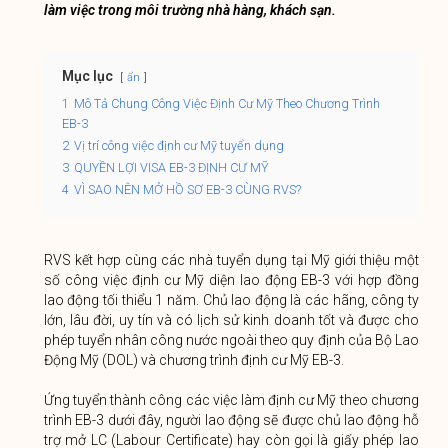
làm việc trong môi trường nhà hàng, khách sạn.
Mục lục
ẩn
1
Mô Tả Chung Công Việc Định Cư Mỹ Theo Chương Trình
EB-3
2
Vị trí công việc định cư Mỹ tuyển dụng
3
QUYỀN LỢI VISA EB-3 ĐỊNH CƯ MỸ
4
VÌ SAO NÊN MỞ HỒ SƠ EB-3 CÙNG RVS?
RVS kết hợp cùng các nhà tuyển dụng tại Mỹ giới thiệu một
số công việc định cư Mỹ diện lao động EB-3 với hợp đồng
lao động tối thiểu 1 năm. Chủ lao động là các hãng, công ty
lớn, lâu đời, uy tín và có lịch sử kinh doanh tốt và được cho
phép tuyển nhân công nước ngoài theo quy định của Bộ Lao
Động Mỹ (DOL) và chương trình định cư Mỹ EB-3.
Ứng tuyển thành công các việc làm định cư Mỹ theo chương
trình EB-3 dưới đây, người lao động sẽ được chủ lao động hỗ
trợ mở LC (Labour Certificate) hay còn gọi là giấy phép lao