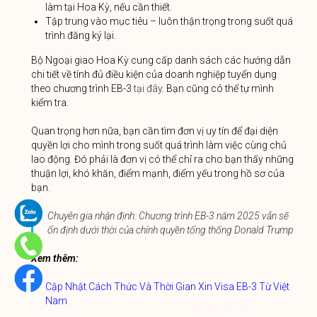
làm tại Hoa Kỳ, nếu cần thiết.
Tập trung vào mục tiêu – luôn thận trọng trong suốt quá
trình đăng ký lại.
Bộ Ngoại giao Hoa Kỳ cung cấp danh sách các hướng dẫn
chi tiết về tính đủ điều kiện của doanh nghiệp tuyển dụng
theo chương trình EB-3
tại đây
. Bạn cũng có thể tự mình
kiểm tra.
Quan trọng hơn nữa, bạn cần tìm đơn vị uy tín để đại diện
quyền lợi cho mình trong suốt quá trình làm việc cùng chủ
lao động. Đó phải là đơn vị có thể chỉ ra cho bạn thấy những
thuận lợi, khó khăn, điểm mạnh, điểm yếu trong hồ sơ của
bạn.
Chuyên gia nhận định: Chương trình EB-3 năm 2025 vẫn sẽ
ổn định dưới thời của chính quyền tổng thống Donald Trump
Xem thêm:
Cập Nhật Cách Thức Và Thời Gian Xin Visa EB-3 Từ Việt
Nam
Định Cư Mỹ EB-3: Thông Tin Chi Tiết Về Mở Hồ Sơ LC