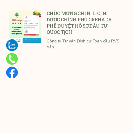
CHÚC MỪNG CHỊ N. L. Q. N.
ĐƯỢC CHÍNH PHỦ GRENADA
PHÊ DUYỆT HỒ SƠ ĐẦU TƯ
QUỐC TỊCH
Công ty Tư vấn Định cư Toàn cầu RVS
trân
RVS VINH DỰ TRAO TẬN TAY
THẺ GOLDEN VISA THƯỜNG
TRÚ HY LẠP CHO GIA ĐÌNH ANH
P. TẠI TP.HCM
Ngày 30/07/2026, tại văn phòng Công
ty Tư vấn Định