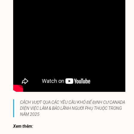
CÁCH VƯỢT QUA CÁC YÊU CẦU KHÓ ĐỂ ĐỊNH CƯ CANADA
DIỆN VIỆC LÀM & BẢO LÃNH NGƯỜI PHỤ THUỘC TRONG
NĂM 2025
Xem thêm: