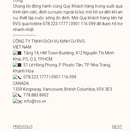
công.
Chúng tôi đồng hành cùng Quý Khách hàng trong suốt quá
trình làm việc, định cư nước ngoài từ lúc mở hồ sơ đến khi an
cư, thiết lập cuộc sống ổn định. Mời Quý khách hàng liên hệ
RVS qua hotline 078.223.1777 | 0901.116.099 để được hỗ trợ
nhanh nhất.
———————-
CÔNG TY TNHH DỊCH VỤ ĐỊNH CƯ RVS
VIỆT NAM
: Tầng 14, HM Town Building, 412 Nguyễn Thị Minh
Khai, P.5, Q.3, TP.HCM
: 51 Lê Hồng Phong, P. Phước Tân, TP. Nha Trang,
Khánh Hòa
: 078.223.1777 | 0901.116.099
CANADA
1339 Kingsway, Vancouver, British Columbia, V5V 3E3
: 778.883.8902
: info@rvs.vn
PREVIOUS
NEXT