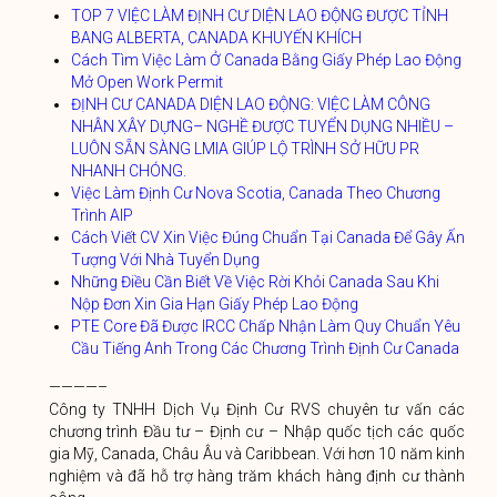
TOP 7 VIỆC LÀM ĐỊNH CƯ DIỆN LAO ĐỘNG ĐƯỢC TỈNH
BANG ALBERTA, CANADA KHUYẾN KHÍCH
Cách Tìm Việc Làm Ở Canada Bằng Giấy Phép Lao Động
Mở Open Work Permit
ĐỊNH CƯ CANADA DIỆN LAO ĐỘNG: VIỆC LÀM CÔNG
NHÂN XÂY DỰNG– NGHỀ ĐƯỢC TUYỂN DỤNG NHIỀU –
LUÔN SẴN SÀNG LMIA GIÚP LỘ TRÌNH SỞ HỮU PR
NHANH CHÓNG.
Việc Làm Định Cư Nova Scotia, Canada Theo Chương
Trình AIP
Cách Viết CV Xin Việc Đúng Chuẩn Tại Canada Để Gây Ấn
Tượng Với Nhà Tuyển Dụng
Những Điều Cần Biết Về Việc Rời Khỏi Canada Sau Khi
Nộp Đơn Xin Gia Hạn Giấy Phép Lao Động
PTE Core Đã Được IRCC Chấp Nhận Làm Quy Chuẩn Yêu
Cầu Tiếng Anh Trong Các Chương Trình Định Cư Canada
————–
Công ty TNHH Dịch Vụ Định Cư RVS chuyên tư vấn các
chương trình Đầu tư – Định cư – Nhập quốc tịch các quốc
gia Mỹ, Canada, Châu Âu và Caribbean. Với hơn 10 năm kinh
nghiệm và đã hỗ trợ hàng trăm khách hàng định cư thành