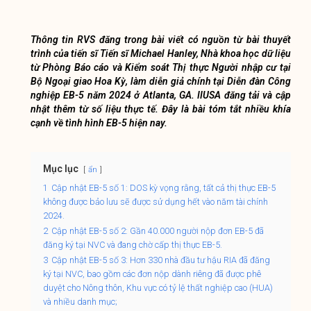
Thông tin RVS đăng trong bài viết có nguồn từ bài thuyết
trình của tiến sĩ
Tiến sĩ Michael Hanley, Nhà khoa học dữ liệu
từ Phòng Báo cáo và Kiểm soát Thị thực Người nhập cư tại
Bộ Ngoại giao Hoa Kỳ, làm diễn giả chính tại Diễn đàn Công
nghiệp EB-5 năm 2024
ở Atlanta, GA. IIUSA đăng tải và cập
nhật thêm từ số liệu thực tế. Đây là bài tóm tắt nhiều khía
cạnh về tình hình EB-5 hiện nay.
Mục lục
ẩn
1
Cập nhật EB-5 số 1: DOS kỳ vọng rằng, tất cả thị thực EB-5
không được bảo lưu sẽ được sử dụng hết vào năm tài chính
2024.
2
Cập nhật EB-5 số 2: Gần 40.000 người nộp đơn EB-5 đã
đăng ký tại NVC và đang chờ cấp thị thực EB-5.
3
Cập nhật EB-5 số 3: Hơn 330 nhà đầu tư hậu RIA đã đăng
ký tại NVC, bao gồm các đơn nộp dành riêng đã được phê
duyệt cho Nông thôn, Khu vực có tỷ lệ thất nghiệp cao (HUA)
và nhiều danh mục;