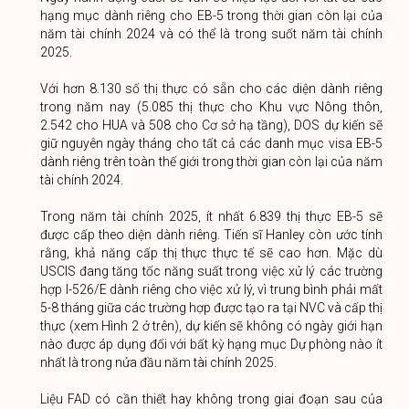
hạng mục dành riêng cho EB-5 trong thời gian còn lại của
năm tài chính 2024 và có thể là trong suốt năm tài chính
2025.
Với hơn 8.130 số thị thực có sẵn cho các diện dành riêng
trong năm nay (5.085 thị thực cho Khu vực Nông thôn,
2.542 cho HUA và 508 cho Cơ sở hạ tầng), DOS dự kiến ​​sẽ
giữ nguyên ngày tháng cho tất cả các danh mục visa EB-5
dành riêng trên toàn thế giới trong thời gian còn lại của năm
tài chính 2024.
Trong năm tài chính 2025, ít nhất 6.839 thị thực EB-5 sẽ
được cấp theo diện dành riêng. Tiến sĩ Hanley còn ước tính
rằng, khả năng cấp thị thực thực tế sẽ cao hơn. Mặc dù
USCIS đang tăng tốc năng suất trong việc xử lý các trường
hợp I-526/E dành riêng cho việc xử lý, vì trung bình phải mất
5-8 tháng giữa các trường hợp được tạo ra tại NVC và cấp thị
thực (xem Hình 2 ở trên), dự kiến ​​sẽ không có ngày giới hạn
nào được áp dụng đối với bất kỳ hạng mục Dự phòng nào ít
nhất là trong nửa đầu năm tài chính 2025.
Liệu FAD có cần thiết hay không trong giai đoạn sau của