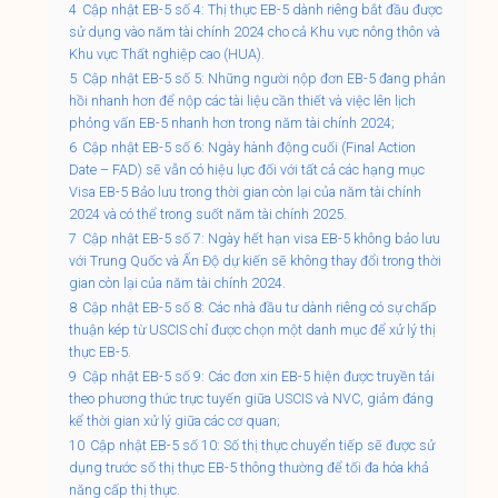
4
Cập nhật EB-5 số 4: Thị thực EB-5 dành riêng bắt đầu được
sử dụng vào năm tài chính 2024 cho cả Khu vực nông thôn và
Khu vực Thất nghiệp cao (HUA).
5
Cập nhật EB-5 số 5: Những người nộp đơn EB-5 đang phản
hồi nhanh hơn để nộp các tài liệu cần thiết và việc lên lịch
phỏng vấn EB-5 nhanh hơn trong năm tài chính 2024;
6
Cập nhật EB-5 số 6: Ngày hành động cuối (Final Action
Date – FAD) sẽ vẫn có hiệu lực đối với tất cả các hạng mục
Visa EB-5 Bảo lưu trong thời gian còn lại của năm tài chính
2024 và có thể trong suốt năm tài chính 2025.
7
Cập nhật EB-5 số 7: Ngày hết hạn visa EB-5 không bảo lưu
với Trung Quốc và Ấn Độ dự kiến ​​sẽ không thay đổi trong thời
gian còn lại của năm tài chính 2024.
8
Cập nhật EB-5 số 8: Các nhà đầu tư dành riêng có sự chấp
thuận kép từ USCIS chỉ được chọn một danh mục để xử lý thị
thực EB-5.
9
Cập nhật EB-5 số 9: Các đơn xin EB-5 hiện được truyền tải
theo phương thức trực tuyến giữa USCIS và NVC, giảm đáng
kể thời gian xử lý giữa các cơ quan;
10
Cập nhật EB-5 số 10: Số thị thực chuyển tiếp sẽ được sử
dụng trước số thị thực EB-5 thông thường để tối đa hóa khả
năng cấp thị thực.