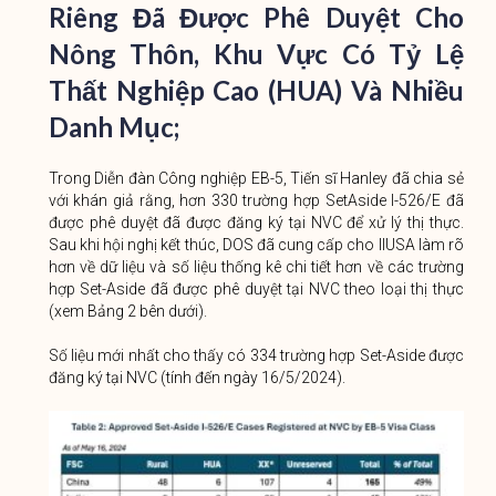
Riêng Đã Được Phê Duyệt Cho
Nông Thôn, Khu Vực Có Tỷ Lệ
Thất Nghiệp Cao (HUA) Và Nhiều
Danh Mục;
Trong Diễn đàn Công nghiệp EB-5, Tiến sĩ Hanley đã chia sẻ
với khán giả rằng, hơn 330 trường hợp SetAside I-526/E đã
được phê duyệt đã được đăng ký tại NVC để xử lý thị thực.
Sau khi hội nghị kết thúc, DOS đã cung cấp cho IIUSA làm rõ
hơn về dữ liệu và số liệu thống kê chi tiết hơn về các trường
hợp Set-Aside đã được phê duyệt tại NVC theo loại thị thực
(xem Bảng 2 bên dưới).
Số liệu mới nhất cho thấy có 334 trường hợp Set-Aside được
đăng ký tại NVC (tính đến ngày 16/5/2024).