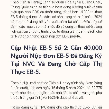
Theo Tiến sĩ Hanley, Lãnh sự quán Hoa Kỳ tại Quảng Châu,
Trung Quốc tự tin sẽ tiếp tục hoạt động ở công suất và tính
hiệu quả cao. DOS dự đoán rằng, tất cả hơn 14.000 thị thực
EB-5 không được bảo đảm có sẵn trong năm tài chính 2024
sẽ được sử dụng hết vào cuối năm tài chính. Điều này sẽ
đánh dấu mức cao nhất mức độ sử dụng thị thực EB-5 trong
lịch sử của chương trình, giúp tự động giảm danh sách chờ
tại NVC cho những người nộp đơn EB-5 preRIA.
Cập Nhật EB-5 Số 2
: Gần 40.000
Người Nộp Đơn EB-5 Đã Đăng Ký
Tại NVC Và Đang Chờ Cấp Thị
Thực EB-5.
Theo dữ liệu mới nhất do Tiến sĩ Hanley trình bày (xem Bảng
1 bên dưới), tính đến ngày 16 tháng 5 năm 2024, có 39.775
người nộp đơn (bao gồm các nhà đầu tư chính và người phụ
thuộc trong gia đình) với I-526/E được phê duyệt.
Hồ sơ đăng ký tại NVC đang chờ cấp thị thực EB-5. Dữ liệu