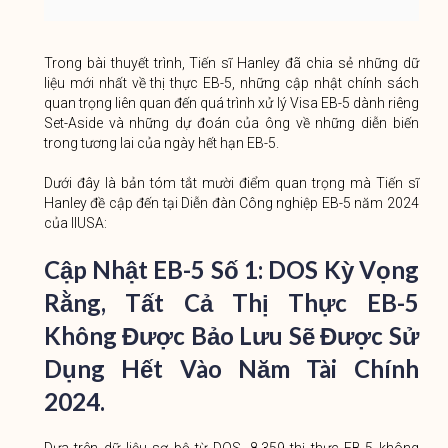
Trong bài thuyết trình, Tiến sĩ Hanley đã chia sẻ những dữ
liệu mới nhất về thị thực EB-5, những cập nhật chính sách
quan trọng liên quan đến quá trình xử lý Visa EB-5 dành riêng
Set-Aside và những dự đoán của ông về những diễn biến
trong tương lai của ngày hết hạn EB-5.
Dưới đây là bản tóm tắt mười điểm quan trọng mà Tiến sĩ
Hanley đề cập đến tại Diễn đàn Công nghiệp EB-5 năm 2024
của IIUSA:
Cập Nhật EB-5 Số 1: DOS Kỳ Vọng
Rằng, Tất Cả Thị Thực EB-5
Không Được Bảo Lưu Sẽ Được Sử
Dụng Hết Vào Năm Tài Chính
2024.
Dựa trên dữ liệu sơ bộ từ DOS, 8.359 thị thực EB-5 không