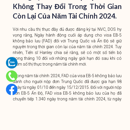
Không Thay Đổi Trong Thời Gian
Còn Lại Của Năm Tài Chính 2024.
Với nhu cầu thị thực đầy đủ được đăng ký tại NVC, DOS hy
vọng rằng, Ngày hành động cuối áp dụng cho visa EB-5
không bảo lưu (FAD) đối với Trung Quốc và Ấn Độ sẽ giữ
nguyên trong thời gian còn lại của năm tài chính 2024. Tuy
nhiên, Tiến sĩ Hanley chia sẻ rằng, sẽ có một số tiến bộ
trong tháng 10 đối với những ngày giới hạn đó sau khi có
thêm số thị thực trong năm tài chính mới.
Trong năm tài chính 2024, FAD của visa EB-5 không bảo lưu
dành cho người nộp đơn Trung Quốc đã được gia hạn 98
ngày từ ngày 01/10 đến ngày 15/12/2015. Đối với người nộp
đơn EB-5 Ấn Độ, FAD visa EB-5 không bảo lưu của họ đã
chuyển tiếp 1.340 ngày trong năm tài chính 2024, từ ngày
15/12/2018 đến ngày 01/12/2020. Ngoài ra, ngày nộp hồ
sơ EB-5 Dates for Filing (DFF) đã tăng thêm 366 ngày đối với
Trung Quốc và 845 ngày đối với Ấn Độ trong năm tài chính
2024.