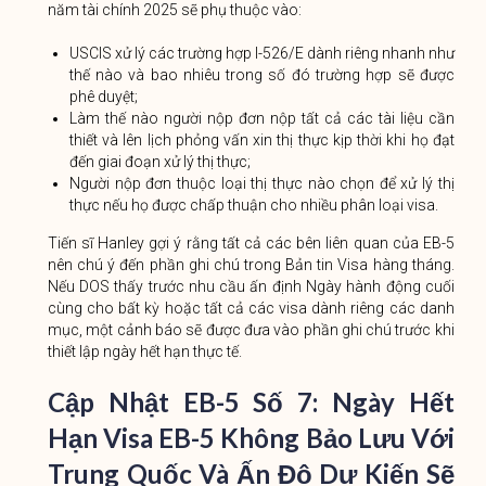
năm tài chính 2025 sẽ phụ thuộc vào:
USCIS xử lý các trường hợp I-526/E dành riêng nhanh như
thế nào và bao nhiêu trong số đó trường hợp sẽ được
phê duyệt;
Làm thế nào người nộp đơn nộp tất cả các tài liệu cần
thiết và lên lịch phỏng vấn xin thị thực kịp thời khi họ đạt
đến giai đoạn xử lý thị thực;
Người nộp đơn thuộc loại thị thực nào chọn để xử lý thị
thực nếu họ được chấp thuận cho nhiều phân loại visa.
Tiến sĩ Hanley gợi ý rằng tất cả các bên liên quan của EB-5
nên chú ý đến phần ghi chú trong Bản tin Visa hàng tháng.
Nếu DOS thấy trước nhu cầu ấn định Ngày hành động cuối
cùng cho bất kỳ hoặc tất cả các visa dành riêng các danh
mục, một cảnh báo sẽ được đưa vào phần ghi chú trước khi
thiết lập ngày hết hạn thực tế.
Cập Nhật EB-5 Số 7
:
Ngày Hết
Hạn Visa EB-5 Không Bảo Lưu Với
Trung Quốc Và Ấn Độ Dự Kiến ​​sẽ