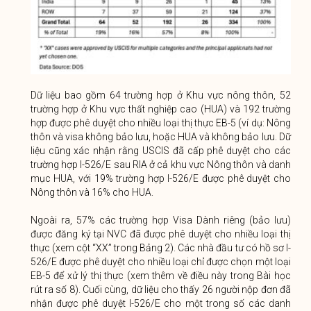
Dữ liệu bao gồm 64 trường hợp ở Khu vực nông thôn, 52
trường hợp ở Khu vực thất nghiệp cao (HUA) và 192 trường
hợp được phê duyệt cho nhiều loại thị thực EB-5 (ví dụ: Nông
thôn và visa không bảo lưu, hoặc HUA và không bảo lưu. Dữ
liệu cũng xác nhận rằng USCIS đã cấp phê duyệt cho các
trường hợp I-526/E sau RIA ở cả khu vực Nông thôn và danh
mục HUA, với 19% trường hợp I-526/E được phê duyệt cho
Nông thôn và 16% cho HUA.
Ngoài ra, 57% các trường hợp Visa Dành riêng (bảo lưu)
được đăng ký tại NVC đã được phê duyệt cho nhiều loại thị
thực (xem cột “XX” trong Bảng 2). Các nhà đầu tư có hồ sơ I-
526/E được phê duyệt cho nhiều loại chỉ được chọn một loại
EB-5 để xử lý thị thực (xem thêm về điều này trong Bài học
rút ra số 8). Cuối cùng, dữ liệu cho thấy 26 người nộp đơn đã
nhận được phê duyệt I-526/E cho một trong số các danh