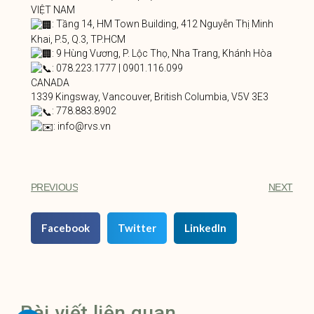
VIỆT NAM
: Tầng 14, HM Town Building, 412 Nguyễn Thị Minh
Khai, P.5, Q.3, TP.HCM
: 9 Hùng Vương, P. Lộc Thọ, Nha Trang, Khánh Hòa
: 078.223.1777 | 0901.116.099
CANADA
1339 Kingsway, Vancouver, British Columbia, V5V 3E3
: 778.883.8902
: info@rvs.vn
PREVIOUS
NEXT
Facebook
Twitter
LinkedIn
Bài viết liên quan