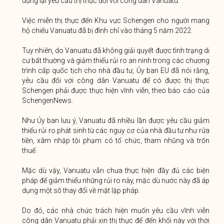
dụng lại yêu cầu thị thực đối với công dân Vanuatu.
Việc miễn thị thực đến Khu vực Schengen cho người mang
hộ chiếu Vanuatu đã bị đình chỉ vào tháng 5 năm 2022.
Tuy nhiên, do Vanuatu đã không giải quyết được tình trạng di
cư bất thường và giảm thiểu rủi ro an ninh trong các chương
trình cấp quốc tịch cho nhà đầu tư, Ủy ban EU đã nói rằng,
yêu cầu đối với công dân Vanuatu để có được thị thực
Schengen phải được thực hiện vĩnh viễn, theo báo cáo của
SchengenNews.
Như Ủy ban lưu ý, Vanuatu đã nhiều lần được yêu cầu giảm
thiểu rủi ro phát sinh từ các nguy cơ của nhà đầu tư như rửa
tiền, xâm nhập tội phạm có tổ chức, tham nhũng và trốn
thuế.
Mặc dù vậy, Vanuatu vẫn chưa thực hiện đầy đủ các biện
pháp để giảm thiểu những rủi ro này, mặc dù nước này đã áp
dụng một số thay đổi về mặt lập pháp.
Do đó, các nhà chức trách hiện muốn yêu cầu vĩnh viễn
công dân Vanuatu phải xin thị thực để đến khối này với thời