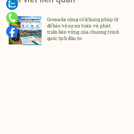
Grenada củng cố khung pháp lý
để bảo vệ sự an toàn và phát
triển bền vững của chương trình
quốc tịch đầu tư
Ngày 04/08/2026, Grenada công bố
dự luật sửa đổi Grenada
Mỹ thí điểm áp dụng trả phí 750
USD để đặt lịch visa B-1/B-2
nhanh tại Mexico, các quốc gia
khác có thể triển khai tiếp theo
Bộ Ngoại giao Mỹ (U.S. Department of
State – DOS)