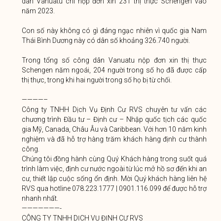
dân Vanuatu chỉ nộp đơn xin 231 thị thực Schengen vào
năm 2023.
Con số này không có gì đáng ngạc nhiên vì quốc gia Nam
Thái Bình Dương này có dân số khoảng 326.740 người.
Trong tổng số công dân Vanuatu nộp đơn xin thị thực
Schengen năm ngoái, 204 người trong số họ đã được cấp
thị thực, trong khi hai người trong số họ bị từ chối.
————–
Công ty TNHH Dịch Vụ Định Cư RVS chuyên tư vấn các
chương trình Đầu tư – Định cư – Nhập quốc tịch các quốc
gia Mỹ, Canada, Châu Âu và Caribbean. Với hơn 10 năm kinh
nghiệm và đã hỗ trợ hàng trăm khách hàng định cư thành
công.
Chúng tôi đồng hành cùng Quý Khách hàng trong suốt quá
trình làm việc, định cư nước ngoài từ lúc mở hồ sơ đến khi an
cư, thiết lập cuộc sống ổn định. Mời Quý khách hàng liên hệ
RVS qua hotline 078.223.1777 | 0901.116.099 để được hỗ trợ
nhanh nhất.
———————-
CÔNG TY TNHH DỊCH VỤ ĐỊNH CƯ RVS