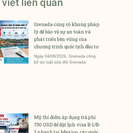
 viết liên quan
Grenada củng cố khung pháp
lý để bảo vệ sự an toàn và
phát triển bền vững của
chương trình quốc tịch đầu tư
Ngày 04/08/2026, Grenada công
bố dự luật sửa đổi Grenada
Mỹ thí điểm áp dụng trả phí
750 USD để đặt lịch visa B-1/B-
2 nhanh tại Mexico, các quốc