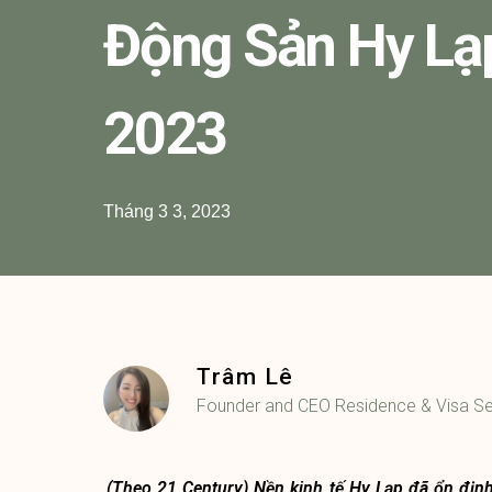
Động Sản Hy L
2023
Tháng 3 3, 2023
Trâm Lê
Founder and CEO Residence & Visa Se
(Theo 21 Century) Nền kinh tế Hy Lạp đã ổn địn