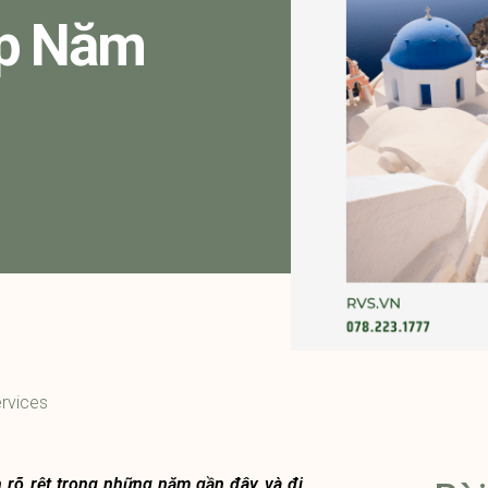
ạp Năm
rvices
h rõ rệt trong những năm gần đây và đi