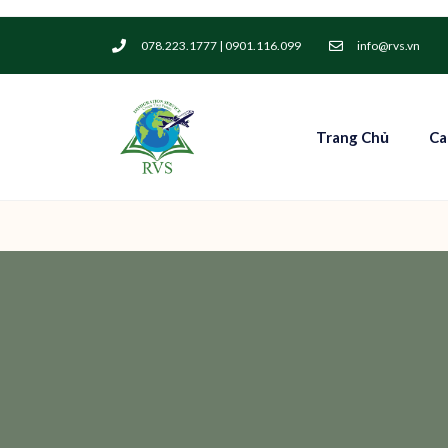
078.223.1777 | 0901.116.099
info@rvs.vn
Trang Chủ
Ca