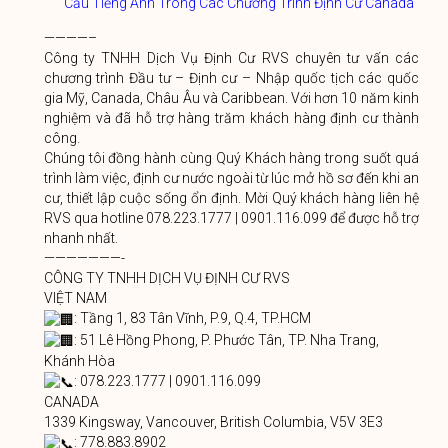
Cầu Tiếng Anh Trong Các Chương Trình Định Cư Canada
————–
Công ty TNHH Dịch Vụ Định Cư RVS chuyên tư vấn các
chương trình Đầu tư – Định cư – Nhập quốc tịch các quốc
gia Mỹ, Canada, Châu Âu và Caribbean. Với hơn 10 năm kinh
nghiệm và đã hỗ trợ hàng trăm khách hàng định cư thành
công.
Chúng tôi đồng hành cùng Quý Khách hàng trong suốt quá
trình làm việc, định cư nước ngoài từ lúc mở hồ sơ đến khi an
cư, thiết lập cuộc sống ổn định. Mời Quý khách hàng liên hệ
RVS qua hotline 078.223.1777 | 0901.116.099 để được hỗ trợ
nhanh nhất.
———————-
CÔNG TY TNHH DỊCH VỤ ĐỊNH CƯ RVS
VIỆT NAM
: Tầng 1, 83 Tân Vĩnh, P.9, Q.4, TP.HCM
: 51 Lê Hồng Phong, P. Phước Tân, TP. Nha Trang,
Khánh Hòa
: 078.223.1777 | 0901.116.099
CANADA
1339 Kingsway, Vancouver, British Columbia, V5V 3E3
: 778.883.8902