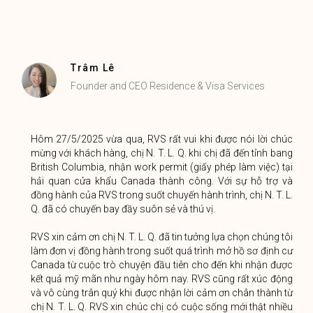
Trâm Lê
Founder and CEO Residence & Visa Services
Hôm 27/5/2025 vừa qua, RVS rất vui khi được nói lời chúc
mừng với khách hàng, chị N. T. L. Q. khi chị đã đến tỉnh bang
British Columbia, nhận work permit (giấy phép làm việc) tại
hải quan cửa khẩu Canada thành công. Với sự hỗ trợ và
đồng hành của RVS trong suốt chuyến hành trình, chị N. T. L.
Q. đã có chuyến bay đầy suôn sẻ và thú vị.
RVS xin cảm ơn chị N. T. L. Q. đã tin tưởng lựa chọn chúng tôi
làm đơn vị đồng hành trong suốt quá trình mở hồ sơ định cư
Canada từ cuộc trò chuyện đầu tiên cho đến khi nhận được
kết quả mỹ mãn như ngày hôm nay. RVS cũng rất xúc động
và vô cùng trân quý khi được nhận lời cảm ơn chân thành từ
chị N. T. L. Q. RVS xin chúc chị có cuộc sống mới thật nhiều