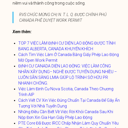
niềm vui và thành công trong cuộc sống.
RVS CHÚC MỪNG CHỊ N. T. L. Q. ĐƯỢC CHÍNH PHỦ
CANADA PHÊ DUYỆT WORK PERMIT
Xem thêm:
TOP 7 VIỆC LÀM ĐỊNH CƯ DIỆN LAO ĐỘNG ĐƯỢC TỈNH
BANG ALBERTA, CANADA KHUYẾN KHÍCH
Cách Tìm Việc Làm Ở Canada Bằng Giấy Phép Lao Động
Mở Open Work Permit
ĐỊNH CƯ CANADA DIỆN LAO ĐỘNG: VIỆC LÀM CÔNG
NHÂN XÂY DỰNG– NGHỀ ĐƯỢC TUYỂN DỤNG NHIỀU –
LUÔN SẴN SÀNG LMIA GIÚP LỘ TRÌNH SỞ HỮU PR
NHANH CHÓNG.
Việc Làm Định Cư Nova Scotia, Canada Theo Chương
Trình AIP
Cách Viết CV Xin Việc Đúng Chuẩn Tại Canada Để Gây Ấn
Tượng Với Nhà Tuyển Dụng
Những Điều Cần Biết Về Việc Rời Khỏi Canada Sau Khi
Nộp Đơn Xin Gia Hạn Giấy Phép Lao Động
PTE Core Đã Được IRCC Chấp Nhận Làm Quy Chuẩn Yêu