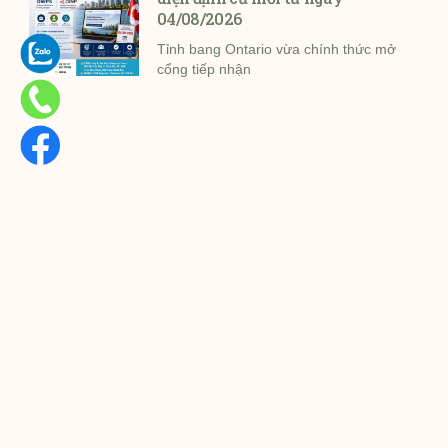
04/08/2026
Tỉnh bang Ontario vừa chính thức mở
cổng tiếp nhận
Hiểu đúng về Public Charge
(Gánh nặng xã hội) khi định cư
Mỹ theo cập nhật mới nhất của
DHS
Bộ An ninh Nội địa Mỹ (DHS) đã công
bố