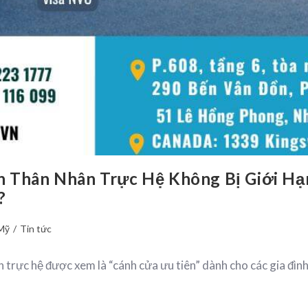
ện Thân Nhân Trực Hệ Không Bị Giới H
?
Mỹ
/
Tin tức
 trực hệ được xem là “cánh cửa ưu tiên” dành cho các gia đì