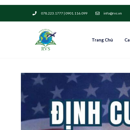
078.223.1777 | 0901.116.099
info@rvs.vn
Trang Chủ
Ca