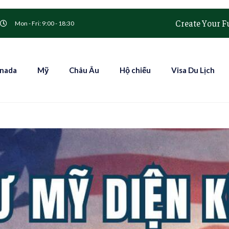
Create Your F
Mon - Fri: 9:00 - 18:30
nada
Mỹ
Châu Âu
Hộ chiếu
Visa Du Lịch