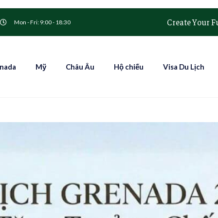
Create Your F
Mon - Fri: 9:00 - 18:30
nada
Mỹ
Châu Âu
Hộ chiếu
Visa Du Lịch