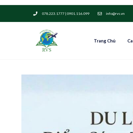
078.223.1777 | 0901.116.099
info@rvs.vn
Trang Chủ
Ca