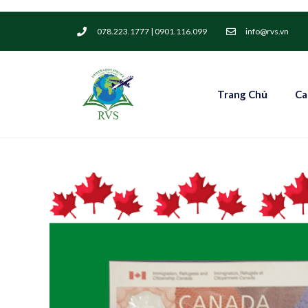
078.223.1777 | 0901.116.099
info@rvs.vn
Trang Chủ
Ca