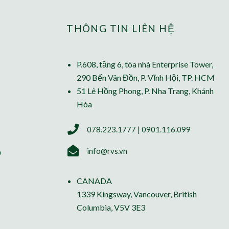
THÔNG TIN LIÊN HỆ
P.608, tầng 6, tòa nhà Enterprise Tower,
290 Bến Vân Đồn, P. Vĩnh Hội, TP. HCM
51 Lê Hồng Phong, P. Nha Trang, Khánh
Hòa
078.223.1777 | 0901.116.099
info@rvs.vn
ỗ
CANADA
1339 Kingsway, Vancouver, British
Columbia, V5V 3E3