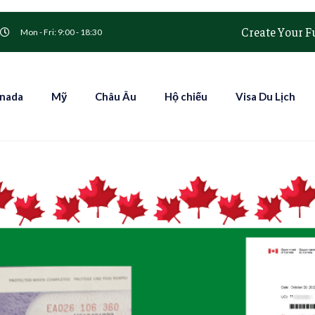
Create Your F
Mon - Fri: 9:00 - 18:30
nada
Mỹ
Châu Âu
Hộ chiếu
Visa Du Lịch