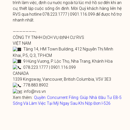
trình làm việc, định cư nước ngoài từ lúc mở hồ sơ đến khi an
cư, thiết lập cuộc sống ổn định. Mời Quý khách hàng liên hệ
RVS qua hotline 078.223.1777 | 0901.116.099 để được hỗ trợ
nhanh nhất.
———————-
CÔNG TY TNHH DỊCH VỤ ĐỊNH CƯ RVS
VIỆT NAM
: Tầng 14, HM Town Building, 412 Nguyễn Thị Minh
Khai, P.5, Q.3, TP.HCM
: 9 Hùng Vương, P. Lộc Thọ, Nha Trang, Khánh Hòa
: 078.223.1777 | 0901.116.099
CANADA
1339 Kingsway, Vancouver, British Columbia, V5V 3E3
: 778.883.8902
: info@rvs.vn
Xem thêm:
Quyền Concurrent Filing Giúp Nhà Đầu Tư EB-5
Sống Và Làm Việc Tại Mỹ Ngay Sau Khi Nộp Đơn I-526