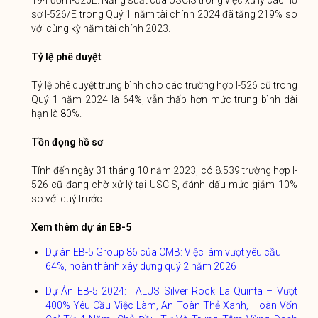
194 đơn I-526E. Năng suất của USCIS trong việc xử lý các hồ
sơ I-526/E trong Quý 1 năm tài chính 2024 đã tăng 219% so
với cùng kỳ năm tài chính 2023.
Tỷ lệ phê duyệt
Tỷ lệ phê duyệt trung bình cho các trường hợp I-526 cũ trong
Quý 1 năm 2024 là 64%, vẫn thấp hơn mức trung bình dài
hạn là 80%.
Tồn đọng hồ sơ
Tính đến ngày 31 tháng 10 năm 2023, có 8.539 trường hợp I-
526 cũ đang chờ xử lý tại USCIS, đánh dấu mức giảm 10%
so với quý trước.
Xem thêm dự án EB-5
Dự án EB-5 Group 86 của CMB: Việc làm vượt yêu cầu
64%, hoàn thành xây dựng quý 2 năm 2026
Dự Án EB-5 2024: TALUS Silver Rock La Quinta – Vượt
400% Yêu Cầu Việc Làm, An Toàn Thẻ Xanh, Hoàn Vốn