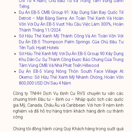
Chỉ Từ 4 Năm, Chủ Đầu Tư Và Trung Tâm Vùng Danh
Tiếng.
Dự Án EB-5 CMB Group 91: Xây Dựng Sân Bay Quốc Tế
Detroit – Mặt Bằng Sierra: An Toàn Thẻ Xanh Và Hoàn
Vốn Với Dự Án EB-5 Vượt Yêu Cầu Việc Làm 300%, Hoàn
Thành Tháng 11/2024
Sở Hữu Thẻ Xanh Mỹ Thành Công Và An Toàn Vốn Với
Dự Án EB-5 Thompson Palm Springs Của Chủ Đầu Tư
Tên Tuổi: Hyatt Hotels
Sở Hữu Thẻ Xanh Mỹ Với Dự Án EB-5 Group 90 Xây Dựng
Khu Dân Cư: Sự Thành Công Được Bảo Chứng Của Trung
Tâm Vùng CMB Và Nhà Phát Triển Hillwood
Dự Án EB-5 Vùng Nông Thôn South Face Village At
Okemo: Sở Hữu Thẻ Xanh Mỹ Nhanh Chóng, Hoàn Vốn
800,000 USD Chỉ Sau 4 Năm
Công ty TNHH Dịch Vụ Định Cư RVS chuyên tư vấn các
chương trình Đầu tư – Định cư – Nhập quốc tịch các quốc
gia Mỹ, Canada, Châu Âu và Caribbean. Với hơn 9 năm kinh
nghiệm và đã hỗ trợ hàng trăm khách hàng định cư thành
công.
Chúng tôi đồng hành cùng Quý Khách hàng trong suốt quá