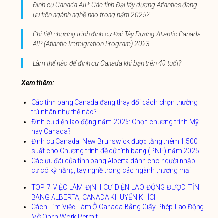
Định cư Canada AIP: Các tỉnh Đại tây dương Atlantics đang
ưu tiên ngành nghề nào trong năm 2025?
Chi tiết chương trình định cư Đại Tây Dương Atlantic Canada
AIP (Atlantic Immigration Program) 2023
Làm thế nào để định cư Canada khi bạn trên 40 tuổi?
Xem thêm:
Các tỉnh bang Canada đang thay đổi cách chọn thường
trú nhân như thế nào?
Định cư diện lao động năm 2025: Chọn chương trình Mỹ
hay Canada?
Định cư Canada: New Brunswick được tăng thêm 1.500
suất cho Chương trình đề cử tỉnh bang (PNP) năm 2025
Các ưu đãi của tỉnh bang Alberta dành cho người nhập
cư có kỹ năng, tay nghề trong các ngành thương mại
TOP 7 VIỆC LÀM ĐỊNH CƯ DIỆN LAO ĐỘNG ĐƯỢC TỈNH
BANG ALBERTA, CANADA KHUYẾN KHÍCH
Cách Tìm Việc Làm Ở Canada Bằng Giấy Phép Lao Động
Mở Open Work Permit