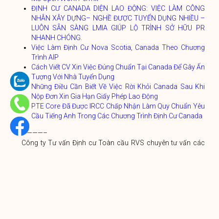
ĐỊNH CƯ CANADA DIỆN LAO ĐỘNG: VIỆC LÀM CÔNG
NHÂN XÂY DỰNG– NGHỀ ĐƯỢC TUYỂN DỤNG NHIỀU –
LUÔN SẴN SÀNG LMIA GIÚP LỘ TRÌNH SỞ HỮU PR
NHANH CHÓNG.
Việc Làm Định Cư Nova Scotia, Canada Theo Chương
Trình AIP
Cách Viết CV Xin Việc Đúng Chuẩn Tại Canada Để Gây Ấn
Tượng Với Nhà Tuyển Dụng
Những Điều Cần Biết Về Việc Rời Khỏi Canada Sau Khi
Nộp Đơn Xin Gia Hạn Giấy Phép Lao Động
PTE Core Đã Được IRCC Chấp Nhận Làm Quy Chuẩn Yêu
Cầu Tiếng Anh Trong Các Chương Trình Định Cư Canada
————–
Công ty Tư vấn Định cư Toàn cầu RVS chuyên tư vấn các
chương trình Đầu tư – Định cư – Nhập quốc tịch các quốc
gia Mỹ, Canada, Châu Âu và Caribbean. Với hơn 12 năm kinh
nghiệm và đã hỗ trợ hàng trăm khách hàng định cư thành
công.
Chúng tôi đồng hành cùng Quý Khách hàng trong suốt quá
trình làm việc, định cư nước ngoài từ lúc mở hồ sơ đến khi an
cư, thiết lập cuộc sống ổn định. Mời Quý khách hàng liên hệ