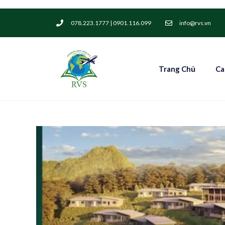
078.223.1777 | 0901.116.099
info@rvs.vn
Trang Chủ
Ca