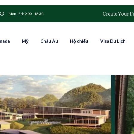
Create Your F
Mon - Fri: 9:00 - 18:30
nada
Mỹ
Châu Âu
Hộ chiếu
Visa Du Lịch